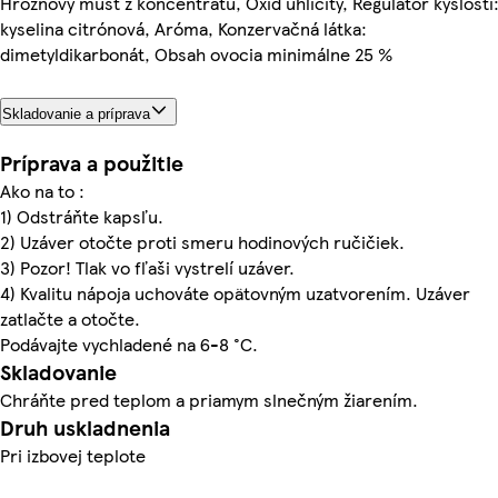
Hroznový mušt z koncentrátu, Oxid uhličitý, Regulátor kyslosti
kyselina citrónová, Aróma, Konzervačná látka:
dimetyldikarbonát, Obsah ovocia minimálne 25 %
Skladovanie a príprava
Príprava a použitie
Ako na to :
1) Odstráňte kapsľu.
2) Uzáver otočte proti smeru hodinových ručičiek.
3) Pozor! Tlak vo fľaši vystrelí uzáver.
4) Kvalitu nápoja uchováte opätovným uzatvorením. Uzáver
zatlačte a otočte.
Podávajte vychladené na 6-8 °C.
Skladovanie
Chráňte pred teplom a priamym slnečným žiarením.
Druh uskladnenia
Pri izbovej teplote