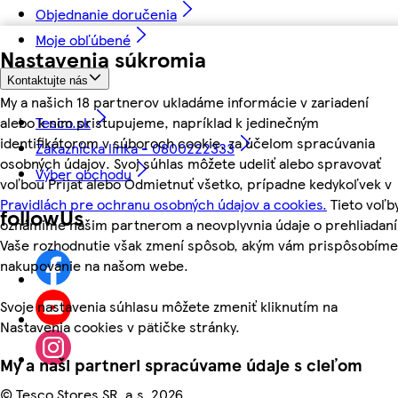
Objednanie doručenia
Moje obľúbené
Nastavenia súkromia
Kontaktujte nás
My a našich 18 partnerov ukladáme informácie v zariadení
alebo k nim pristupujeme, napríklad k jedinečným
Tesco.sk
identifikátorom v súboroch cookie, za účelom spracúvania
Zákaznícka linka - 0800222333
osobných údajov. Svoj súhlas môžete udeliť alebo spravovať
Výber obchodu
voľbou Prijať alebo Odmietnuť všetko, prípadne kedykoľvek v
Pravidlách pre ochranu osobných údajov a cookies.
Tieto voľb
followUs
oznámime našim partnerom a neovplyvnia údaje o prehliadaní
Vaše rozhodnutie však zmení spôsob, akým vám prispôsobíme
nakupovanie na našom webe.
Svoje nastavenia súhlasu môžete zmeniť kliknutím na
Nastavenia cookies v pätičke stránky.
My a naši partneri spracúvame údaje s cieľom
©
Tesco Stores SR, a.s. 2026