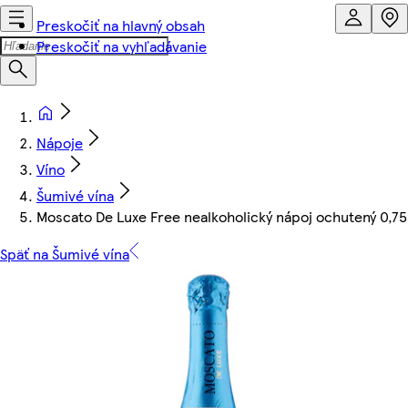
Preskočiť na hlavný obsah
Preskočiť na vyhľadávanie
Nápoje
Víno
Šumivé vína
Moscato De Luxe Free nealkoholický nápoj ochutený 0,75 
Späť na Šumivé vína