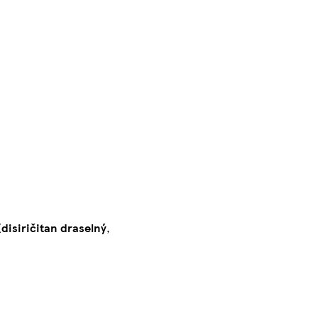
(
disiričitan draselný
,