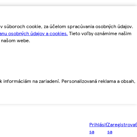
m v súboroch cookie, za účelom spracúvania osobných údajov.
anu osobných údajov a cookies.
Tieto voľby oznámime našim
a našom webe.
ť k informáciám na zariadení. Personalizovaná reklama a obsah,
Prihlásiť
Zaregistrovať
sa
sa