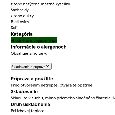
z toho nasýtené mastné kyseliny
Sacharidy
z toho cukry
Bielkoviny
Soľ
Kategória
Vhodné pre vegetariánov
Informácie o alergénoch
Obsahuje siričitany.
Skladovanie a príprava
Príprava a použitie
Pred otvorením netrepte, otvárajte opatrne.
Skladovanie
Skladujte v suchu, mimo priameho slnečného žiarenia. 
Druh uskladnenia
Pri izbovej teplote