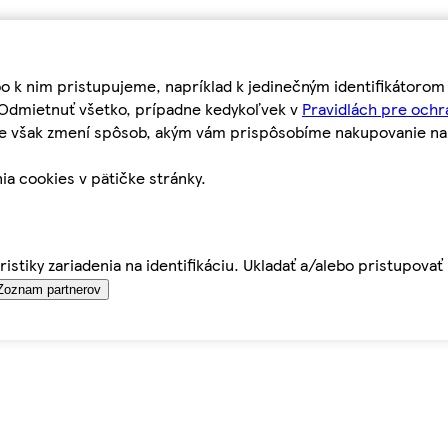
bo k nim pristupujeme, napríklad k jedinečným identifikátoro
o Odmietnuť všetko, prípadne kedykoľvek v
Pravidlách pre ochr
tie však zmení spôsob, akým vám prispôsobíme nakupovanie n
ia cookies v pätičke stránky.
istiky zariadenia na identifikáciu. Ukladať a/alebo pristupova
Zoznam partnerov