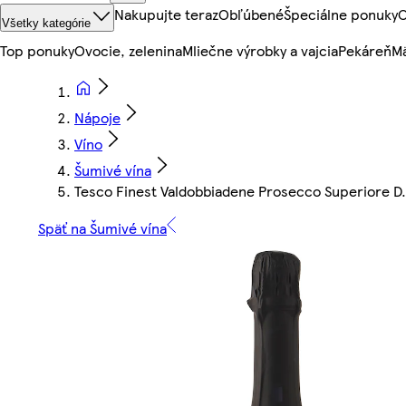
Nakupujte teraz
Obľúbené
Špeciálne ponuky
O
Všetky kategórie
Top ponuky
Ovocie, zelenina
Mliečne výrobky a vajcia
Pekáreň
Mä
Nápoje
Víno
Šumivé vína
Tesco Finest Valdobbiadene Prosecco Superiore D.
Späť na Šumivé vína