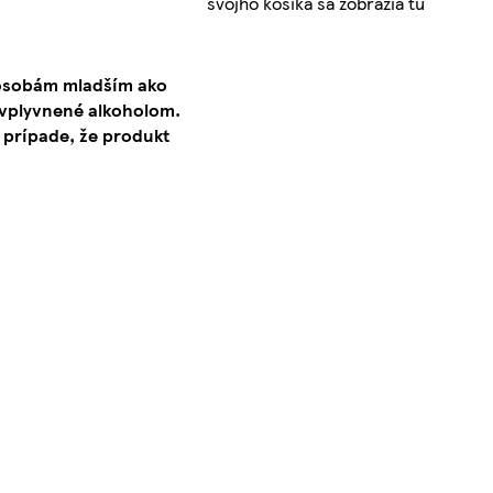
svojho košíka sa zobrazia tu
 osobám mladším ako
ovplyvnené alkoholom.
 prípade, že produkt