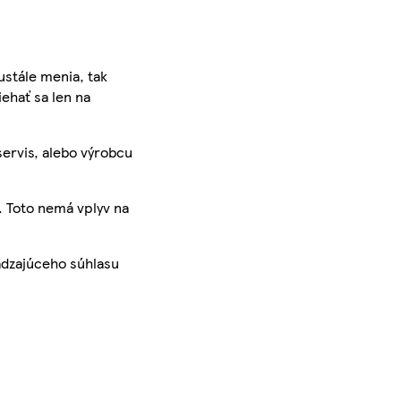
ustále menia, tak
iehať sa len na
servis, alebo výrobcu
. Toto nemá vplyv na
ádzajúceho súhlasu