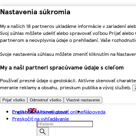
Nastavenia súkromia
My a našich 18 partnerov ukladáme informácie v zariadení ale
Svoj súhlas môžete udeliť alebo spravovať voľbou Prijať aleb
partnerom a neovplyvnia údaje o prehliadaní. Vaše rozhodnu
Svoje nastavenia súhlasu môžete zmeniť kliknutím na Nastaven
My a naši partneri spracúvame údaje s cieľom
Používať presné údaje o geolokácii. Aktívne skenovať charakter
meranie reklamy a obsahu, prieskum publika a vývoj služieb.
Prijať všetko
Odmietnuť všetko
Vlastné nastavenie
Preskočiť na hlavný obsah
English
Ako nakupovať online
Nápoveda
Preskočiť na vyhľadávanie