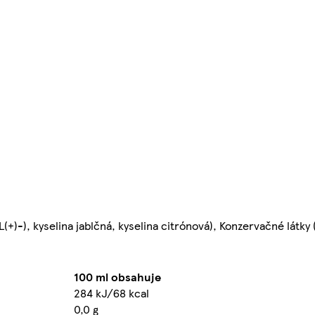
(L(+)-), kyselina jablčná, kyselina citrónová), Konzervačné látky 
100 ml obsahuje
284 kJ/68 kcal
0,0 g