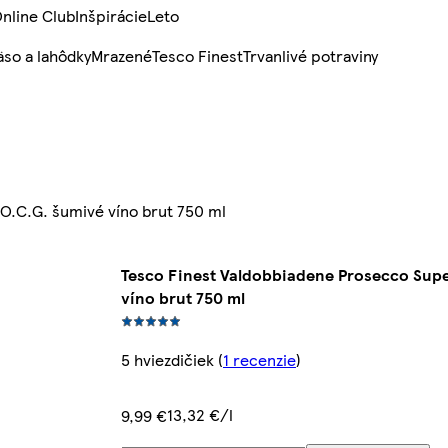
nline Club
Inšpirácie
Leto
so a lahôdky
Mrazené
Tesco Finest
Trvanlivé potraviny
O.C.G. šumivé víno brut 750 ml
Tesco Finest Valdobbiadene Prosecco Supe
víno brut 750 ml
5 hviezdičiek
(
1 recenzie
)
13,32 €/l
9,99 €