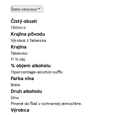
Ďalšie informácie
Čistý obsah
750ml ℮
Krajina pôvodu
Výrobok z Talianska
Krajina
Taliansko
11 % obj.
% objem alkoholu
11percentage-alcohol-suffix
Farba vína
Biele
Druh alkoholu
Víno
Plnené do fliaš v ochrannej atmosfére.
Výrobca