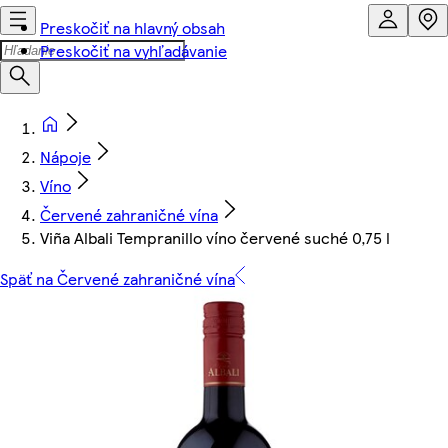
Preskočiť na hlavný obsah
Preskočiť na vyhľadávanie
Nápoje
Víno
Červené zahraničné vína
Viña Albali Tempranillo víno červené suché 0,75 l
Späť na Červené zahraničné vína