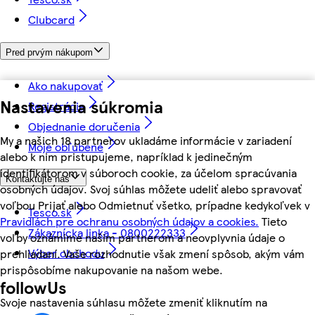
Clubcard
Pred prvým nákupom
Ako nakupovať
Nastavenia súkromia
Registrácia
Objednanie doručenia
My a našich 18 partnerov ukladáme informácie v zariadení
Moje obľúbené
alebo k nim pristupujeme, napríklad k jedinečným
identifikátorom v súboroch cookie, za účelom spracúvania
Kontaktujte nás
osobných údajov. Svoj súhlas môžete udeliť alebo spravovať
voľbou Prijať alebo Odmietnuť všetko, prípadne kedykoľvek v
Tesco.sk
Pravidlách pre ochranu osobných údajov a cookies.
Tieto
Zákaznícka linka - 0800222333
voľby oznámime našim partnerom a neovplyvnia údaje o
Výber obchodu
prehliadaní. Vaše rozhodnutie však zmení spôsob, akým vám
prispôsobíme nakupovanie na našom webe.
followUs
Svoje nastavenia súhlasu môžete zmeniť kliknutím na