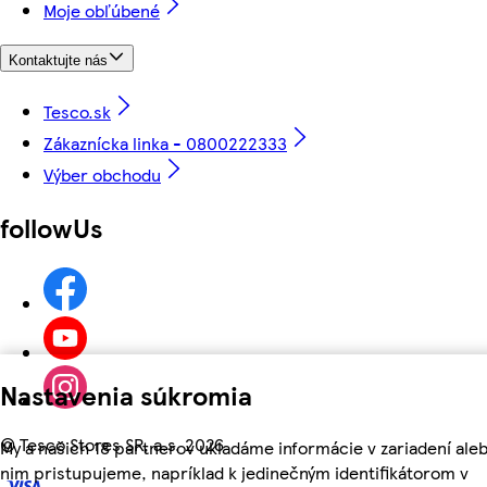
Moje obľúbené
Kontaktujte nás
Tesco.sk
Zákaznícka linka - 0800222333
Výber obchodu
followUs
Nastavenia súkromia
©
Tesco Stores SR, a.s. 2026
My a našich 18 partnerov ukladáme informácie v zariadení aleb
nim pristupujeme, napríklad k jedinečným identifikátorom v