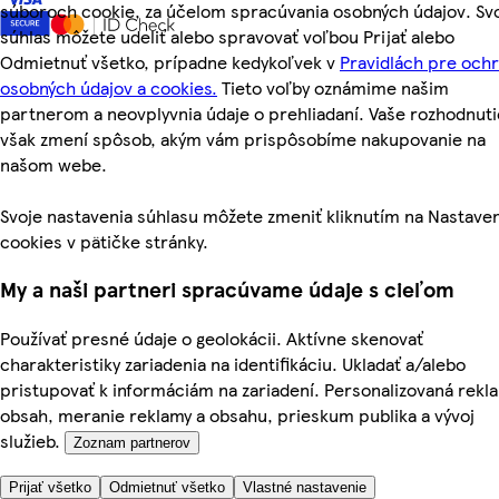
súboroch cookie, za účelom spracúvania osobných údajov. Sv
súhlas môžete udeliť alebo spravovať voľbou Prijať alebo
Odmietnuť všetko, prípadne kedykoľvek v
Pravidlách pre och
osobných údajov a cookies.
Tieto voľby oznámime našim
partnerom a neovplyvnia údaje o prehliadaní. Vaše rozhodnuti
však zmení spôsob, akým vám prispôsobíme nakupovanie na
našom webe.
Svoje nastavenia súhlasu môžete zmeniť kliknutím na Nastave
cookies v pätičke stránky.
My a naši partneri spracúvame údaje s cieľom
Používať presné údaje o geolokácii. Aktívne skenovať
charakteristiky zariadenia na identifikáciu. Ukladať a/alebo
pristupovať k informáciám na zariadení. Personalizovaná rekl
obsah, meranie reklamy a obsahu, prieskum publika a vývoj
služieb.
Zoznam partnerov
Prijať všetko
Odmietnuť všetko
Vlastné nastavenie