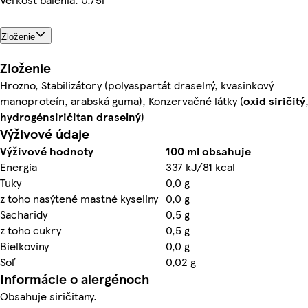
Zloženie
Zloženie
Hrozno, Stabilizátory (polyaspartát draselný, kvasinkový
manoproteín, arabská guma), Konzervačné látky (
oxid siričitý
hydrogénsiričitan draselný
)
Výživové údaje
Výživové hodnoty
100 ml obsahuje
Energia
337 kJ/81 kcal
Tuky
0,0 g
z toho nasýtené mastné kyseliny
0,0 g
Sacharidy
0,5 g
z toho cukry
0,5 g
Bielkoviny
0,0 g
Soľ
0,02 g
Informácie o alergénoch
Obsahuje siričitany.