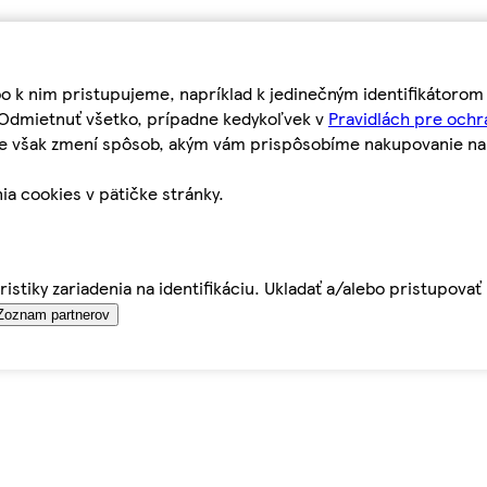
bo k nim pristupujeme, napríklad k jedinečným identifikátoro
o Odmietnuť všetko, prípadne kedykoľvek v
Pravidlách pre ochr
tie však zmení spôsob, akým vám prispôsobíme nakupovanie n
ia cookies v pätičke stránky.
istiky zariadenia na identifikáciu. Ukladať a/alebo pristupova
Zoznam partnerov