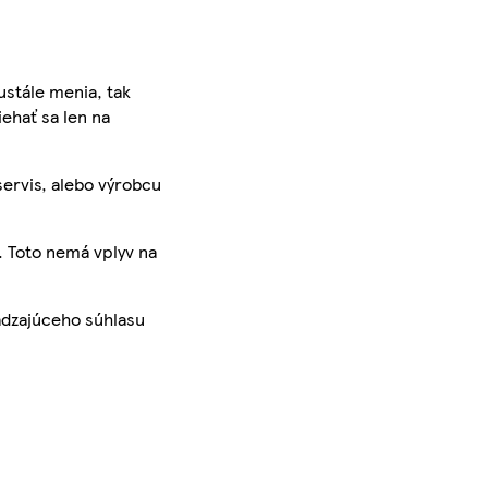
ustále menia, tak
iehať sa len na
servis, alebo výrobcu
. Toto nemá vplyv na
ádzajúceho súhlasu