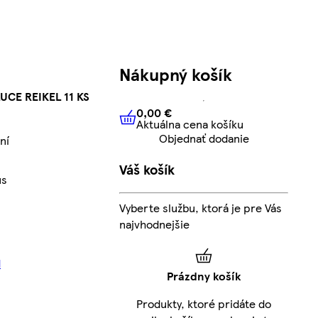
Nákupný košík
CE REIKEL 11 KS
0,00 €
Aktuálna cena košíku
0,00 €
Aktuálna cena košíku
Objednať dodanie
ní
Váš košík
us
Vyberte službu, ktorá je pre Vás
najvhodnejšie
d
Prázdny košík
Produkty, ktoré pridáte do