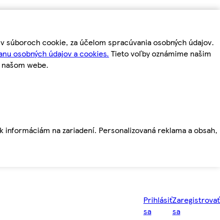
m v súboroch cookie, za účelom spracúvania osobných údajov.
anu osobných údajov a cookies.
Tieto voľby oznámime našim
a našom webe.
ť k informáciám na zariadení. Personalizovaná reklama a obsah,
Prihlásiť
Zaregistrovať
sa
sa