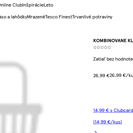
nline Club
Inšpirácie
Leto
so a lahôdky
Mrazené
Tesco Finest
Trvanlivé potraviny
KOMBINOVANE KLU
Zatiaľ bez hodnote
26,99 €/k
26,99 €
14,99 € s Clubcar
(14,99 €/kus)