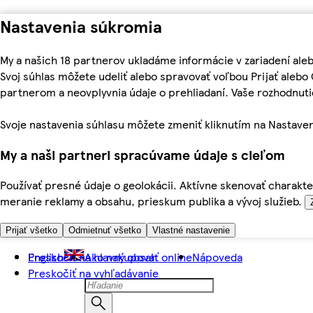
Nastavenia súkromia
My a našich 18 partnerov ukladáme informácie v zariadení ale
Svoj súhlas môžete udeliť alebo spravovať voľbou Prijať aleb
partnerom a neovplyvnia údaje o prehliadaní. Vaše rozhodnu
Svoje nastavenia súhlasu môžete zmeniť kliknutím na Nastaven
My a naši partneri spracúvame údaje s cieľom
Používať presné údaje o geolokácii. Aktívne skenovať charakter
meranie reklamy a obsahu, prieskum publika a vývoj služieb.
Prijať všetko
Odmietnuť všetko
Vlastné nastavenie
Preskočiť na hlavný obsah
English
Ako nakupovať online
Nápoveda
Preskočiť na vyhľadávanie