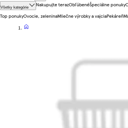
Nakupujte teraz
Obľúbené
Špeciálne ponuky
O
Všetky kategórie
Top ponuky
Ovocie, zelenina
Mliečne výrobky a vajcia
Pekáreň
Mä