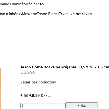
nline Club
Inšpirácie
Leto
so a lahôdky
Mrazené
Tesco Finest
Trvanlivé potraviny
Tesco Home Doska na krájanie 39,5 x 28 x 1,5 c
Zatiaľ bez hodnotení
6,99 €/kus
6,99 €
Pridať