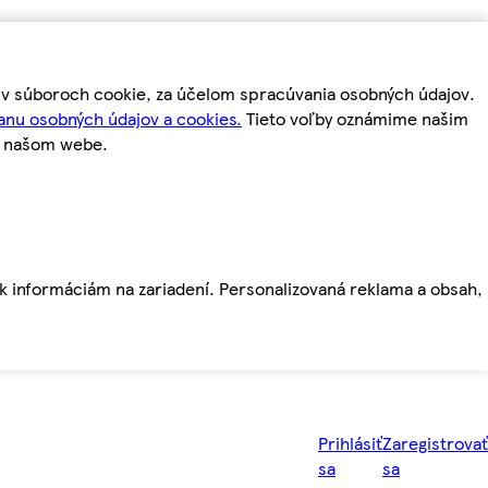
m v súboroch cookie, za účelom spracúvania osobných údajov.
anu osobných údajov a cookies.
Tieto voľby oznámime našim
a našom webe.
ť k informáciám na zariadení. Personalizovaná reklama a obsah,
Prihlásiť
Zaregistrovať
sa
sa