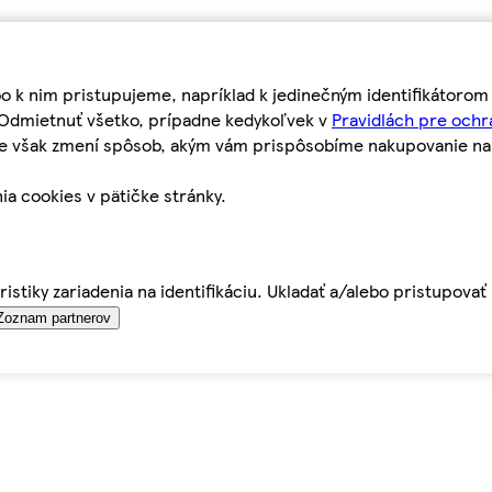
bo k nim pristupujeme, napríklad k jedinečným identifikátoro
o Odmietnuť všetko, prípadne kedykoľvek v
Pravidlách pre ochr
tie však zmení spôsob, akým vám prispôsobíme nakupovanie n
ia cookies v pätičke stránky.
istiky zariadenia na identifikáciu. Ukladať a/alebo pristupova
Zoznam partnerov