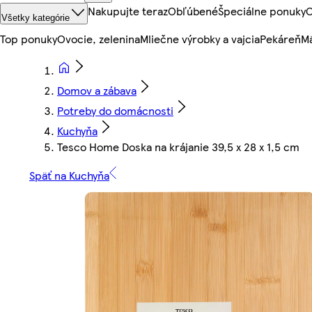
Nakupujte teraz
Obľúbené
Špeciálne ponuky
O
Všetky kategórie
Top ponuky
Ovocie, zelenina
Mliečne výrobky a vajcia
Pekáreň
Mä
Domov a zábava
Potreby do domácnosti
Kuchyňa
Tesco Home Doska na krájanie 39,5 x 28 x 1,5 cm
Späť na Kuchyňa