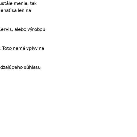
ustále menia, tak
iehať sa len na
servis, alebo výrobcu
. Toto nemá vplyv na
ádzajúceho súhlasu