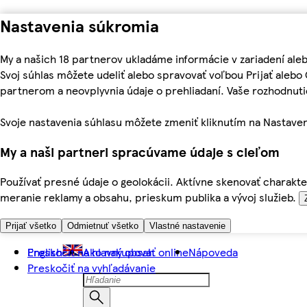
Nastavenia súkromia
My a našich 18 partnerov ukladáme informácie v zariadení ale
Svoj súhlas môžete udeliť alebo spravovať voľbou Prijať aleb
partnerom a neovplyvnia údaje o prehliadaní. Vaše rozhodnu
Svoje nastavenia súhlasu môžete zmeniť kliknutím na Nastaven
My a naši partneri spracúvame údaje s cieľom
Používať presné údaje o geolokácii. Aktívne skenovať charakter
meranie reklamy a obsahu, prieskum publika a vývoj služieb.
Prijať všetko
Odmietnuť všetko
Vlastné nastavenie
Preskočiť na hlavný obsah
English
Ako nakupovať online
Nápoveda
Preskočiť na vyhľadávanie