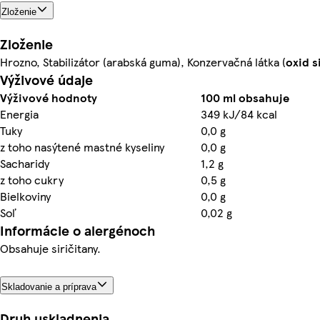
Zloženie
Zloženie
Hrozno, Stabilizátor (arabská guma), Konzervačná látka (
oxid s
Výživové údaje
Výživové hodnoty
100 ml obsahuje
Energia
349 kJ/84 kcal
Tuky
0,0 g
z toho nasýtené mastné kyseliny
0,0 g
Sacharidy
1,2 g
z toho cukry
0,5 g
Bielkoviny
0,0 g
Soľ
0,02 g
Informácie o alergénoch
Obsahuje siričitany.
Skladovanie a príprava
Druh uskladnenia