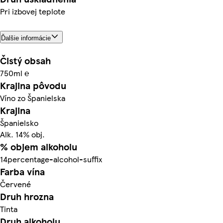
Pri izbovej teplote
Ďalšie informácie
Čistý obsah
750ml ℮
Krajina pôvodu
Víno zo Španielska
Krajina
Španielsko
Alk. 14% obj.
% objem alkoholu
14percentage-alcohol-suffix
Farba vína
Červené
Druh hrozna
Tinta
Druh alkoholu