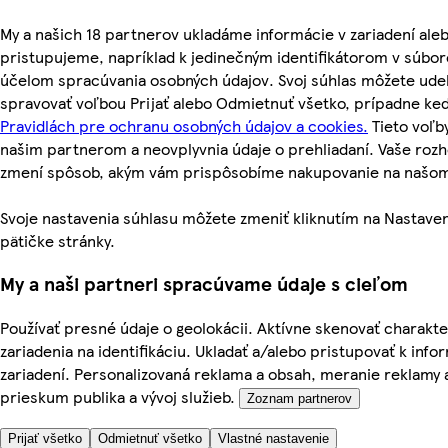
My a našich 18 partnerov ukladáme informácie v zariadení ale
pristupujeme, napríklad k jedinečným identifikátorom v súbor
účelom spracúvania osobných údajov. Svoj súhlas môžete udel
spravovať voľbou Prijať alebo Odmietnuť všetko, prípadne ke
Pravidlách pre ochranu osobných údajov a cookies.
Tieto voľ
našim partnerom a neovplyvnia údaje o prehliadaní. Vaše roz
zmení spôsob, akým vám prispôsobíme nakupovanie na našo
Svoje nastavenia súhlasu môžete zmeniť kliknutím na Nastaven
pätičke stránky.
My a naši partneri spracúvame údaje s cieľom
Používať presné údaje o geolokácii. Aktívne skenovať charakte
zariadenia na identifikáciu. Ukladať a/alebo pristupovať k inf
zariadení. Personalizovaná reklama a obsah, meranie reklamy 
prieskum publika a vývoj služieb.
Zoznam partnerov
Prijať všetko
Odmietnuť všetko
Vlastné nastavenie