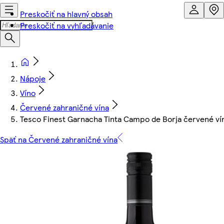
Preskočiť na hlavný obsah
Preskočiť na vyhľadávanie
Nápoje
Víno
Červené zahraničné vína
Tesco Finest Garnacha Tinta Campo de Borja červené ví
Späť na Červené zahraničné vína