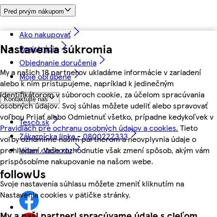
Pred prvým nákupom
Ako nakupovať
Nastavenia súkromia
Registrácia
Objednanie doručenia
My a našich 18 partnerov ukladáme informácie v zariadení
Moje obľúbené
alebo k nim pristupujeme, napríklad k jedinečným
identifikátorom v súboroch cookie, za účelom spracúvania
Kontaktujte nás
osobných údajov. Svoj súhlas môžete udeliť alebo spravovať
voľbou Prijať alebo Odmietnuť všetko, prípadne kedykoľvek v
Tesco.sk
Pravidlách pre ochranu osobných údajov a cookies.
Tieto
Zákaznícka linka - 0800222333
voľby oznámime našim partnerom a neovplyvnia údaje o
prehliadaní. Vaše rozhodnutie však zmení spôsob, akým vám
Výber obchodu
prispôsobíme nakupovanie na našom webe.
followUs
Svoje nastavenia súhlasu môžete zmeniť kliknutím na
Nastavenia cookies v pätičke stránky.
My a naši partneri spracúvame údaje s cieľom