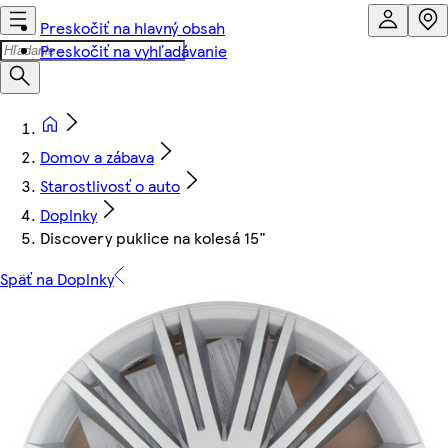
Preskočiť na hlavný obsah
Preskočiť na vyhľadávanie
Domov a zábava
Starostlivosť o auto
Doplnky
Discovery puklice na kolesá 15"
Späť na Doplnky