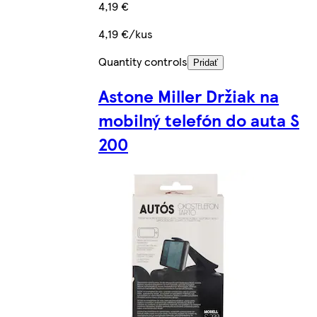
4,19 €
4,19 €/kus
Quantity controls
Pridať
Astone Miller Držiak na
mobilný telefón do auta S
200