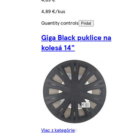
4,89 €/kus
Quantity controls
Pridať
Giga Black puklice na
kolesá 14"
Viac z kategórie