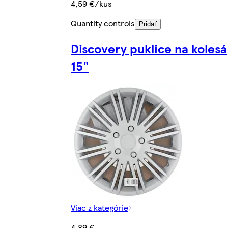
4,59 €/kus
Quantity controls
Pridať
Discovery puklice na kolesá
15"
Viac z kategórie
4,89 €