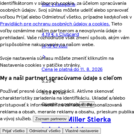
identifikátorom v súboroch cookie, za účelom spracúvania
Viac z kategórie
osobných údajov. Svoj súhlas môžete udeliť alebo spravovať
voľbou Prijať alebo Odmietnuť všetko, prípadne kedykoľvek v
Pravidlách pre ochranu osobných údajov a cookies.
Tieto
voľby oznámime našim partnerom a neovplyvnia údaje o
4,19 € s Clubcard
prehliadaní. Vaše rozhodnutie však zmení spôsob, akým vám
prispôsobíme nakupovanie na našom webe.
(4,19 €/kus)
Svoje nastavenia súhlasu môžete zmeniť kliknutím na
Nastavenia cookies v pätičke stránky.
Cena je platná do 11. 8. 2026
My a naši partneri spracúvame údaje s cieľom
5,29 €
Používať presné údaje o geolokácii. Aktívne skenovať
5,29 €/kus
charakteristiky zariadenia na identifikáciu. Ukladať a/alebo
Quantity controls
pristupovať k informáciám na zariadení. Personalizovaná
Pridať
reklama a obsah, meranie reklamy a obsahu, prieskum publika
Astone Miller Stierka
a vývoj služieb.
Zoznam partnerov
teleskopická
Prijať všetko
Odmietnuť všetko
Vlastné nastavenie