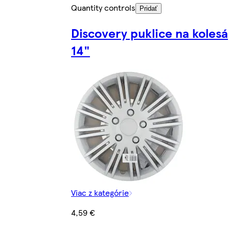
Quantity controls
Pridať
Discovery puklice na kolesá
14"
Viac z kategórie
4,59 €