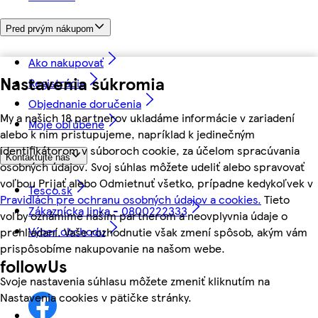
Pred prvým nákupom
Ako nakupovať
Nastavenia súkromia
Registrácia
Objednanie doručenia
My a našich 18 partnerov ukladáme informácie v zariadení
Moje obľúbené
alebo k nim pristupujeme, napríklad k jedinečným
identifikátorom v súboroch cookie, za účelom spracúvania
Kontaktujte nás
osobných údajov. Svoj súhlas môžete udeliť alebo spravovať
voľbou Prijať alebo Odmietnuť všetko, prípadne kedykoľvek v
Tesco.sk
Pravidlách pre ochranu osobných údajov a cookies.
Tieto
Zákaznícka linka - 0800222333
voľby oznámime našim partnerom a neovplyvnia údaje o
Výber obchodu
prehliadaní. Vaše rozhodnutie však zmení spôsob, akým vám
prispôsobíme nakupovanie na našom webe.
followUs
Svoje nastavenia súhlasu môžete zmeniť kliknutím na
Nastavenia cookies v pätičke stránky.