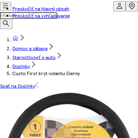
Preskočiť na hlavný obsah
Preskočiť na vyhľadávanie
Domov a zábava
Starostlivosť o auto
Doplnky
Custo First kryt volantu čierny
Späť na Doplnky