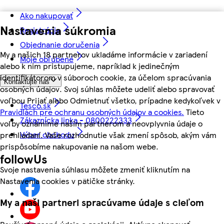
Ako nakupovať
Nastavenia súkromia
Registrácia
Objednanie doručenia
My a našich 18 partnerov ukladáme informácie v zariadení
Moje obľúbené
alebo k nim pristupujeme, napríklad k jedinečným
identifikátorom v súboroch cookie, za účelom spracúvania
Kontaktujte nás
osobných údajov. Svoj súhlas môžete udeliť alebo spravovať
voľbou Prijať alebo Odmietnuť všetko, prípadne kedykoľvek v
Tesco.sk
Pravidlách pre ochranu osobných údajov a cookies.
Tieto
Zákaznícka linka - 0800222333
voľby oznámime našim partnerom a neovplyvnia údaje o
Výber obchodu
prehliadaní. Vaše rozhodnutie však zmení spôsob, akým vám
prispôsobíme nakupovanie na našom webe.
followUs
Svoje nastavenia súhlasu môžete zmeniť kliknutím na
Nastavenia cookies v pätičke stránky.
My a naši partneri spracúvame údaje s cieľom