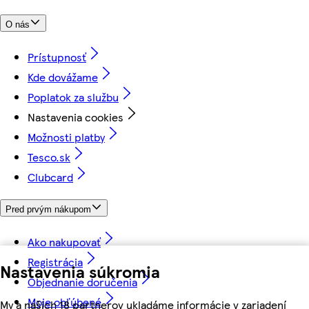
O nás
Prístupnosť
Kde dovážame
Poplatok za službu
Nastavenia cookies
Možnosti platby
Tesco.sk
Clubcard
Pred prvým nákupom
Ako nakupovať
Registrácia
Nastavenia súkromia
Objednanie doručenia
Moje obľúbené
My a našich 18 partnerov ukladáme informácie v zariadení