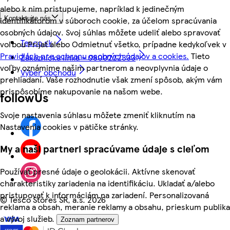
alebo k nim pristupujeme, napríklad k jedinečným
identifikátorom v súboroch cookie, za účelom spracúvania
Kontaktujte nás
osobných údajov. Svoj súhlas môžete udeliť alebo spravovať
Tesco.sk
voľbou Prijať alebo Odmietnuť všetko, prípadne kedykoľvek v
Pravidlách pre ochranu osobných údajov a cookies.
Tieto
Zákaznícka linka - 0800222333
voľby oznámime našim partnerom a neovplyvnia údaje o
Výber obchodu
prehliadaní. Vaše rozhodnutie však zmení spôsob, akým vám
prispôsobíme nakupovanie na našom webe.
followUs
Svoje nastavenia súhlasu môžete zmeniť kliknutím na
Nastavenia cookies v pätičke stránky.
My a naši partneri spracúvame údaje s cieľom
Používať presné údaje o geolokácii. Aktívne skenovať
charakteristiky zariadenia na identifikáciu. Ukladať a/alebo
pristupovať k informáciám na zariadení. Personalizovaná
©
Tesco Stores SR, a.s. 2026
reklama a obsah, meranie reklamy a obsahu, prieskum publika
a vývoj služieb.
Zoznam partnerov