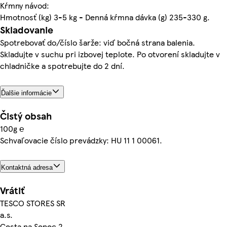
Kŕmny návod:
Hmotnosť (kg) 3-5 kg - Denná kŕmna dávka (g) 235-330 g.
Skladovanie
Spotrebovať do/číslo šarže: viď bočná strana balenia.
Skladujte v suchu pri izbovej teplote. Po otvorení skladujte v
chladničke a spotrebujte do 2 dní.
Ďalšie informácie
Čistý obsah
100g ℮
Schvaľovacie číslo prevádzky: HU 11 1 00061.
Kontaktná adresa
Vrátiť
TESCO STORES SR
a.s.
Cesta na Senec 2