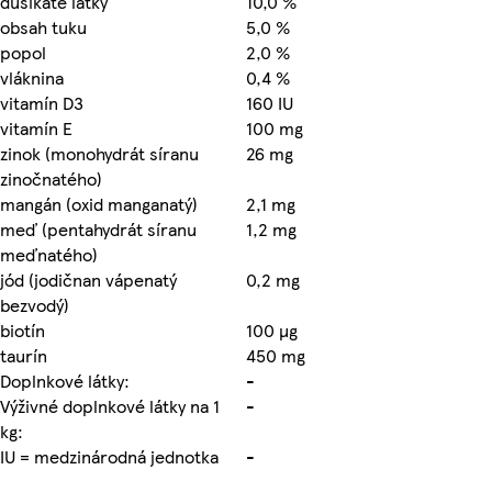
dusíkaté látky
10,0 %
obsah tuku
5,0 %
popol
2,0 %
vláknina
0,4 %
vitamín D3
160 IU
vitamín E
100 mg
zinok (monohydrát síranu
26 mg
zinočnatého)
mangán (oxid manganatý)
2,1 mg
meď (pentahydrát síranu
1,2 mg
meďnatého)
jód (jodičnan vápenatý
0,2 mg
bezvodý)
biotín
100 µg
taurín
450 mg
Doplnkové látky:
-
Výživné doplnkové látky na 1
-
kg:
IU = medzinárodná jednotka
-