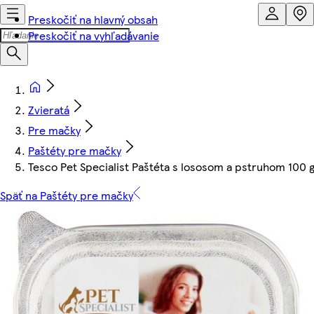
Preskočiť na hlavný obsah
Preskočiť na vyhľadávanie
Zvieratá
Pre mačky
Paštéty pre mačky
Tesco Pet Specialist Paštéta s lososom a pstruhom 100 
Späť na Paštéty pre mačky