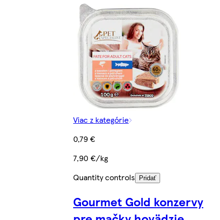
Viac z kategórie
0,79 €
7,90 €/kg
Quantity controls
Pridať
Gourmet Gold konzervy
pre mačky hovädzie,