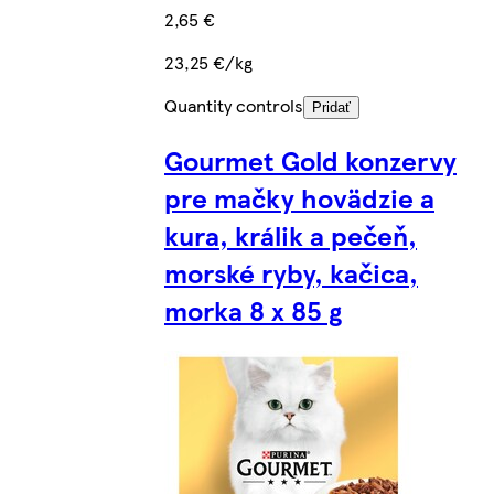
2,65 €
23,25 €/kg
Quantity controls
Pridať
Gourmet Gold konzervy
pre mačky hovädzie a
kura, králik a pečeň,
morské ryby, kačica,
morka 8 x 85 g