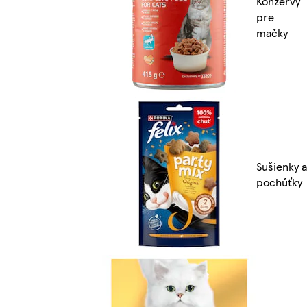
Konzervy
pre
mačky
Sušienky a
pochúťky