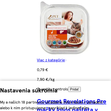
Viac z kategórie
0,79 €
7,90 €/kg
Nastavenia súkromia
Quantity controls
Pridať
Gourmet Revelations Pre
My a našich 18 partnerov ukladáme informácie v zariadení
alebo k nim pristupujeme, napríklad k jedinečným
mačky losos paštéta v