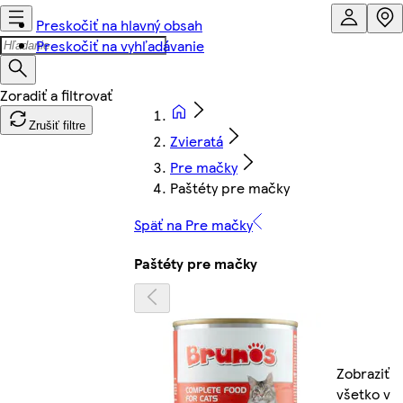
Preskočiť na hlavný obsah
Preskočiť na vyhľadávanie
Zrušiť filtre
Zvieratá
Pre mačky
Paštéty pre mačky
Späť na Pre mačky
Paštéty pre mačky
Zobraziť
všetko v