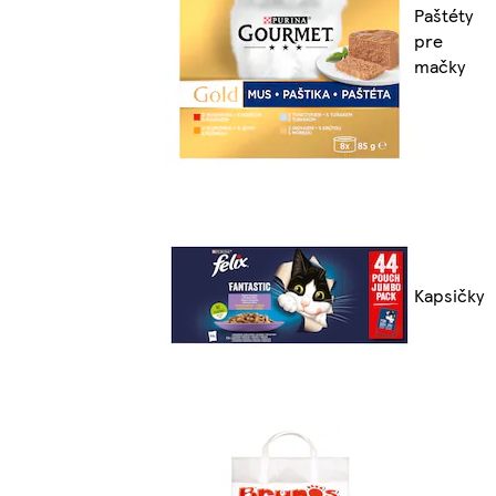
Paštéty
pre
mačky
Kapsičky