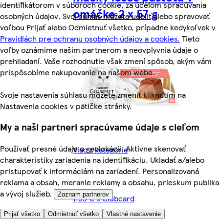
identifikátorom v súboroch cookie, za účelom spracúvania
omáčke 2 x 57 g
osobných údajov. Svoj súhlas môžete udeliť alebo spravovať
voľbou Prijať alebo Odmietnuť všetko, prípadne kedykoľvek v
Pravidlách pre ochranu osobných údajov a cookies.
Tieto
voľby oznámime našim partnerom a neovplyvnia údaje o
prehliadaní. Vaše rozhodnutie však zmení spôsob, akým vám
prispôsobíme nakupovanie na našom webe.
Svoje nastavenia súhlasu môžete zmeniť kliknutím na
Nastavenia cookies v pätičke stránky.
My a naši partneri spracúvame údaje s cieľom
Používať presné údaje o geolokácii. Aktívne skenovať
Viac z kategórie
charakteristiky zariadenia na identifikáciu. Ukladať a/alebo
pristupovať k informáciám na zariadení. Personalizovaná
reklama a obsah, meranie reklamy a obsahu, prieskum publika
a vývoj služieb.
Zoznam partnerov
1,99 € s Clubcard
Prijať všetko
Odmietnuť všetko
Vlastné nastavenie
(17,46 €/kg)