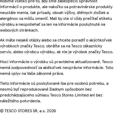
Robíme všetko pre to, aby sme zabezpečili správnosť
informácií o produkte, ale nakoľko sa potravinárske produkty
neustále menia, tak prísady, obsah výživy, diétnych zložiek a
alergénov sa môžu zmeniť. Mali by ste si vždy prečítať etiketu
výrobku a nespoliehať sa len na informácie poskytnuté na
webových stránkach.
Ak máte nejaké otázky alebo sa chcete poradiť o akýchkoľvek
výrobkoch značky Tesco, obráťte sa na Tesco zákaznícky
servis, alebo výrobcu výrobku, ak nie je výrobok značky Tesco.
Hoci informácie o výrobku sú pravidelne aktualizované, Tesco
nemá zodpovednosť za akékoľvek nesprávne informácie. Toto
nemá vplyv na Vaše zákonné práva.
Tieto informácie sú poskytované iba pre osobnú potrebu, a
nesmú byť reprodukované žiadnym spôsobom bez
predchádzajúceho súhlasu Tesco Stores Limited ani bez
náležitého potvrdenia.
© TESCO STORES SR, a.s. 2026