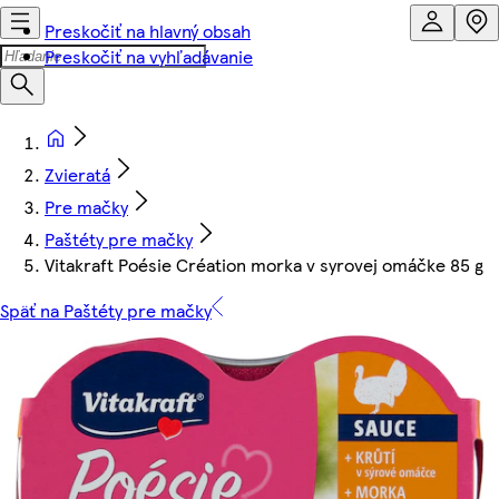
Preskočiť na hlavný obsah
Preskočiť na vyhľadávanie
Zvieratá
Pre mačky
Paštéty pre mačky
Vitakraft Poésie Création morka v syrovej omáčke 85 g
Späť na Paštéty pre mačky