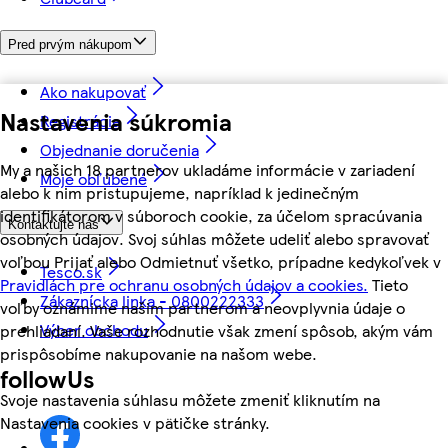
Pred prvým nákupom
Ako nakupovať
Nastavenia súkromia
Registrácia
Objednanie doručenia
My a našich 18 partnerov ukladáme informácie v zariadení
Moje obľúbené
alebo k nim pristupujeme, napríklad k jedinečným
identifikátorom v súboroch cookie, za účelom spracúvania
Kontaktujte nás
osobných údajov. Svoj súhlas môžete udeliť alebo spravovať
voľbou Prijať alebo Odmietnuť všetko, prípadne kedykoľvek v
Tesco.sk
Pravidlách pre ochranu osobných údajov a cookies.
Tieto
Zákaznícka linka - 0800222333
voľby oznámime našim partnerom a neovplyvnia údaje o
Výber obchodu
prehliadaní. Vaše rozhodnutie však zmení spôsob, akým vám
prispôsobíme nakupovanie na našom webe.
followUs
Svoje nastavenia súhlasu môžete zmeniť kliknutím na
Nastavenia cookies v pätičke stránky.