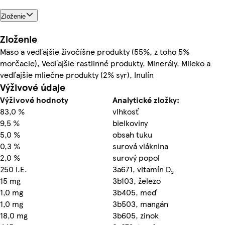
Zloženie
Zloženie
Mäso a vedľajšie živočíšne produkty (55%, z toho 5%
morčacie), Vedľajšie rastlinné produkty, Minerály, Mlieko a
vedľajšie mliečne produkty (2% syr), Inulín
Výživové údaje
Výživové hodnoty
Analytické zložky:
83,0 %
vlhkosť
9,5 %
bielkoviny
5,0 %
obsah tuku
0,3 %
surová vláknina
2,0 %
surový popol
250 i.E.
3a671, vitamín D₃
15 mg
3b103, železo
1,0 mg
3b405, meď
1,0 mg
3b503, mangán
18,0 mg
3b605, zinok