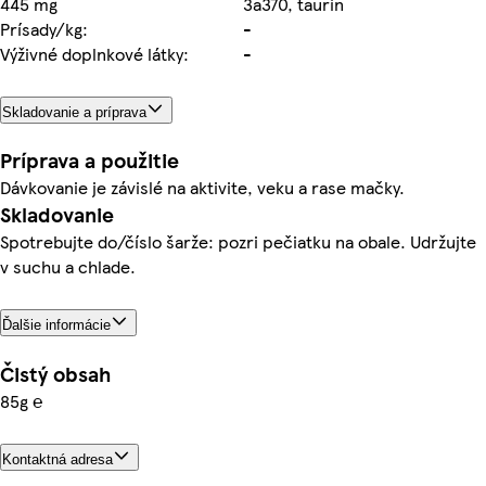
445 mg
3a370, taurín
Prísady/kg:
-
Výživné doplnkové látky:
-
Skladovanie a príprava
Príprava a použitie
Dávkovanie je závislé na aktivite, veku a rase mačky.
Skladovanie
Spotrebujte do/číslo šarže: pozri pečiatku na obale. Udržujte
v suchu a chlade.
Ďalšie informácie
Čistý obsah
85g ℮
Kontaktná adresa