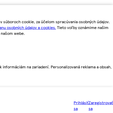
m v súboroch cookie, za účelom spracúvania osobných údajov.
anu osobných údajov a cookies.
Tieto voľby oznámime našim
a našom webe.
ť k informáciám na zariadení. Personalizovaná reklama a obsah,
Prihlásiť
Zaregistrovať
sa
sa