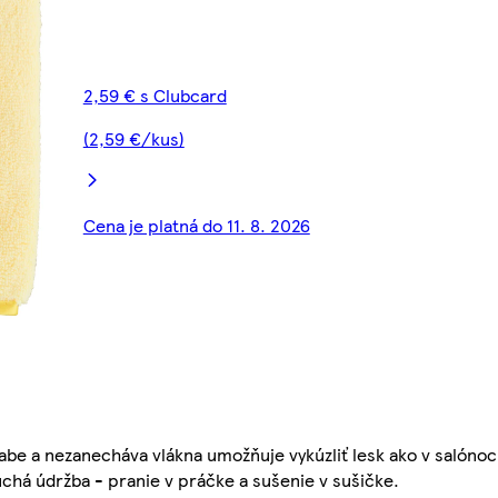
2,59 € s Clubcard
(2,59 €/kus)
Cena je platná do 11. 8. 2026
iabe a nezanecháva vlákna umožňuje vykúzliť lesk ako v salóno
chá údržba - pranie v práčke a sušenie v sušičke.