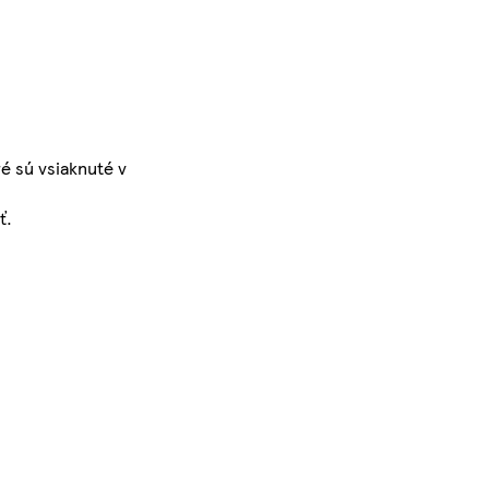
ré sú vsiaknuté v
ť.