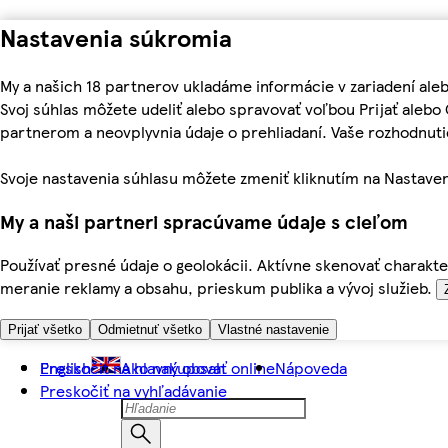
Nastavenia súkromia
My a našich 18 partnerov ukladáme informácie v zariadení ale
Svoj súhlas môžete udeliť alebo spravovať voľbou Prijať aleb
partnerom a neovplyvnia údaje o prehliadaní. Vaše rozhodnu
Svoje nastavenia súhlasu môžete zmeniť kliknutím na Nastaven
My a naši partneri spracúvame údaje s cieľom
Používať presné údaje o geolokácii. Aktívne skenovať charakter
meranie reklamy a obsahu, prieskum publika a vývoj služieb.
Prijať všetko
Odmietnuť všetko
Vlastné nastavenie
Preskočiť na hlavný obsah
English
Ako nakupovať online
Nápoveda
Preskočiť na vyhľadávanie