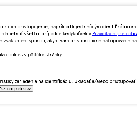
bo k nim pristupujeme, napríklad k jedinečným identifikátoro
o Odmietnuť všetko, prípadne kedykoľvek v
Pravidlách pre ochr
tie však zmení spôsob, akým vám prispôsobíme nakupovanie n
ia cookies v pätičke stránky.
istiky zariadenia na identifikáciu. Ukladať a/alebo pristupova
Zoznam partnerov