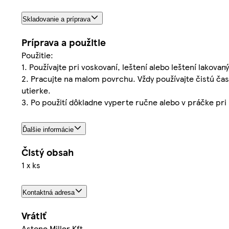
Skladovanie a príprava
Príprava a použitie
Použitie:
1. Používajte pri voskovaní, leštení alebo leštení lakova
2. Pracujte na malom povrchu. Vždy používajte čistú časť
utierke.
3. Po použití dôkladne vyperte ručne alebo v práčke pri n
Ďalšie informácie
Čistý obsah
1 x ks
Kontaktná adresa
Vrátiť
Astone Miller Kft.