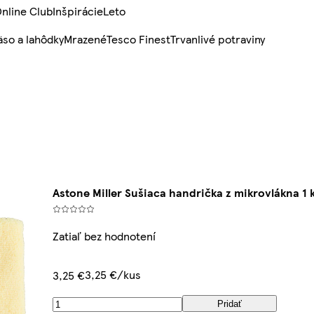
nline Club
Inšpirácie
Leto
so a lahôdky
Mrazené
Tesco Finest
Trvanlivé potraviny
Astone Miller Sušiaca handrička z mikrovlákna 1 
Zatiaľ bez hodnotení
3,25 €/kus
3,25 €
Pridať