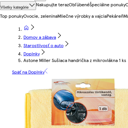
Nakupujte teraz
Obľúbené
Špeciálne ponuky
O
Všetky kategórie
Top ponuky
Ovocie, zelenina
Mliečne výrobky a vajcia
Pekáreň
Mä
Domov a zábava
Starostlivosť o auto
Doplnky
Astone Miller Sušiaca handrička z mikrovlákna 1 ks
Späť na Doplnky