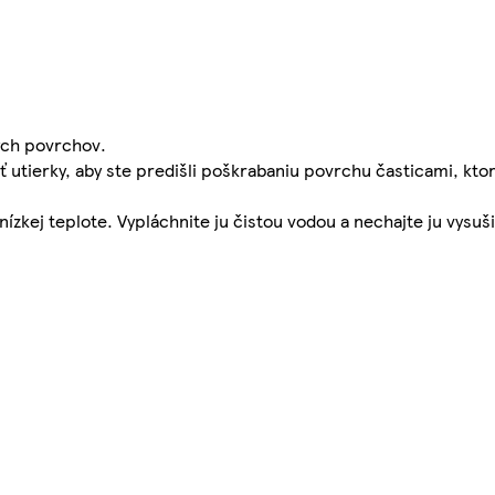
ných povrchov.
 utierky, aby ste predišli poškrabaniu povrchu časticami, kto
ízkej teplote. Vypláchnite ju čistou vodou a nechajte ju vysuši