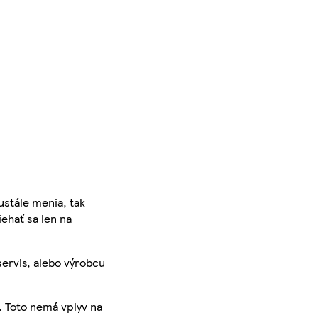
ustále menia, tak
iehať sa len na
servis, alebo výrobcu
. Toto nemá vplyv na