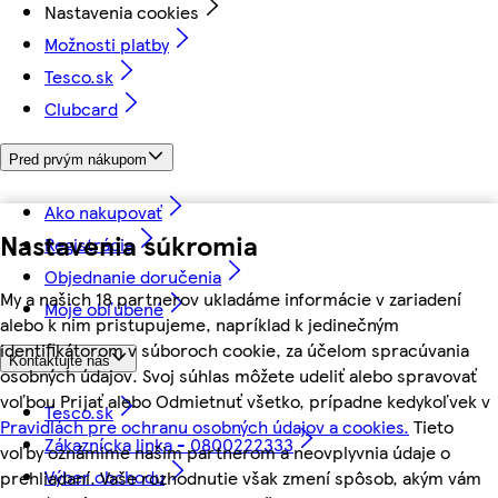
Nastavenia cookies
Možnosti platby
Tesco.sk
Clubcard
Pred prvým nákupom
Ako nakupovať
Nastavenia súkromia
Registrácia
Objednanie doručenia
My a našich 18 partnerov ukladáme informácie v zariadení
Moje obľúbené
alebo k nim pristupujeme, napríklad k jedinečným
identifikátorom v súboroch cookie, za účelom spracúvania
Kontaktujte nás
osobných údajov. Svoj súhlas môžete udeliť alebo spravovať
voľbou Prijať alebo Odmietnuť všetko, prípadne kedykoľvek v
Tesco.sk
Pravidlách pre ochranu osobných údajov a cookies.
Tieto
Zákaznícka linka - 0800222333
voľby oznámime našim partnerom a neovplyvnia údaje o
Výber obchodu
prehliadaní. Vaše rozhodnutie však zmení spôsob, akým vám