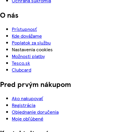
Ochrana súkromia
O nás
Prístupnosť
Kde dovážame
Poplatok za službu
Nastavenia cookies
Možnosti platby
Tesco.sk
Clubcard
Pred prvým nákupom
Ako nakupovať
Registrácia
Objednanie doručenia
Moje obľúbené