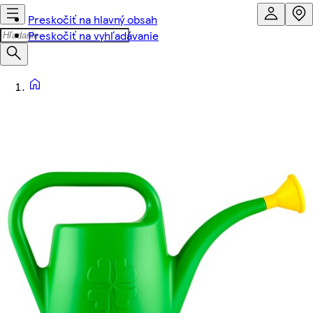
Preskočiť na hlavný obsah
Preskočiť na vyhľadávanie