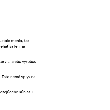
ustále menia, tak
iehať sa len na
servis, alebo výrobcu
. Toto nemá vplyv na
ádzajúceho súhlasu