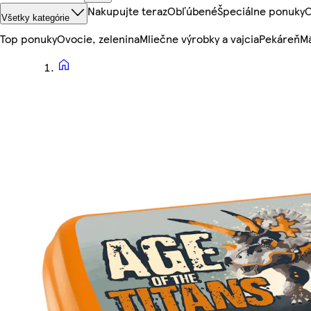
Nakupujte teraz
Obľúbené
Špeciálne ponuky
O
Všetky kategórie
Top ponuky
Ovocie, zelenina
Mliečne výrobky a vajcia
Pekáreň
Mä