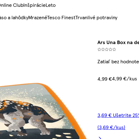
nline Club
Inšpirácie
Leto
so a lahôdky
Mrazené
Tesco Finest
Trvanlivé potraviny
Ars Una Box na de
Zatiaľ bez hodnote
4,99 €/kus
4,99 €
3,69 € Ušetrite 2
(3,69 €/kus)