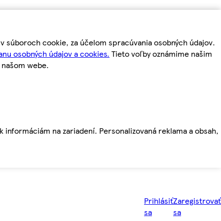
m v súboroch cookie, za účelom spracúvania osobných údajov.
anu osobných údajov a cookies.
Tieto voľby oznámime našim
a našom webe.
ť k informáciám na zariadení. Personalizovaná reklama a obsah,
Prihlásiť
Zaregistrovať
sa
sa