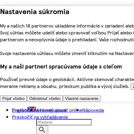
Nastavenia súkromia
My a našich 18 partnerov ukladáme informácie v zariadení ale
Svoj súhlas môžete udeliť alebo spravovať voľbou Prijať aleb
partnerom a neovplyvnia údaje o prehliadaní. Vaše rozhodnu
Svoje nastavenia súhlasu môžete zmeniť kliknutím na Nastaven
My a naši partneri spracúvame údaje s cieľom
Používať presné údaje o geolokácii. Aktívne skenovať charakter
meranie reklamy a obsahu, prieskum publika a vývoj služieb.
Prijať všetko
Odmietnuť všetko
Vlastné nastavenie
Preskočiť na hlavný obsah
English
Ako nakupovať online
Nápoveda
Preskočiť na vyhľadávanie