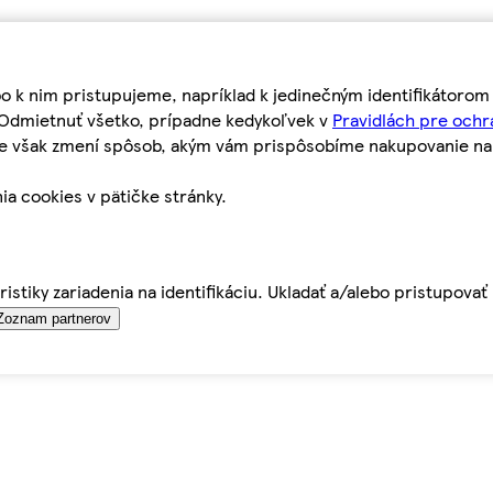
bo k nim pristupujeme, napríklad k jedinečným identifikátoro
o Odmietnuť všetko, prípadne kedykoľvek v
Pravidlách pre ochr
tie však zmení spôsob, akým vám prispôsobíme nakupovanie n
ia cookies v pätičke stránky.
istiky zariadenia na identifikáciu. Ukladať a/alebo pristupova
Zoznam partnerov