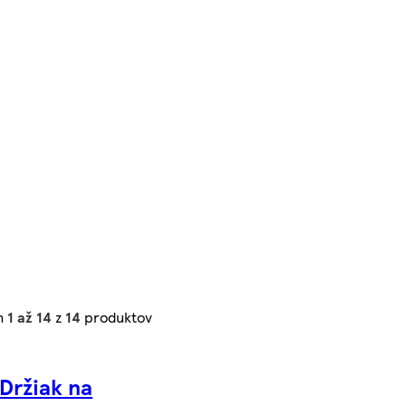
h
1 až 14
z
14
produktov
 Držiak na