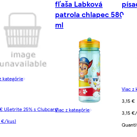
fľaša Labková
písa
patrola chlapec 580
ml
z kategórie
Viac z 
3,15 €
 € Ušetrite 25% s Clubcard
Viac z kategórie
3,15 €
9 €/kus)
Quanti