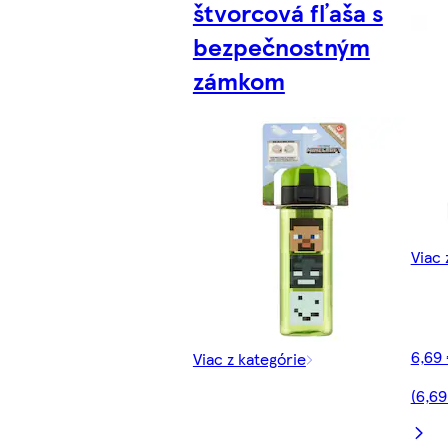
štvorcová fľaša s
bezpečnostným
zámkom
Viac 
6,69
Viac z kategórie
(6,6