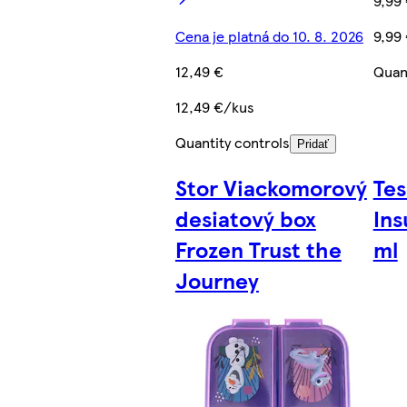
9,99
Cena je platná do 10. 8. 2026
9,99
12,49 €
Quant
12,49 €/kus
Quantity controls
Pridať
Stor Viackomorový
Te
desiatový box
Ins
Frozen Trust the
ml
Journey