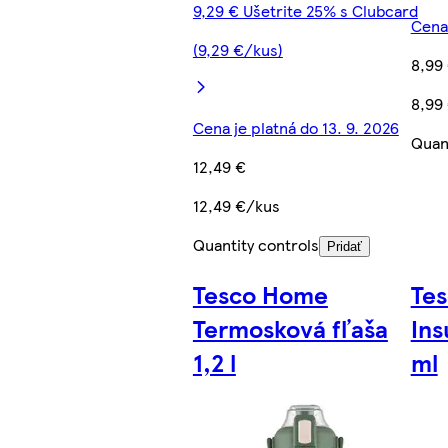
9,29 € Ušetrite 25% s Clubcard
Cena 
(9,29 €/kus)
8,99
8,99
Cena je platná do 13. 9. 2026
Quant
12,49 €
12,49 €/kus
Quantity controls
Pridať
Tesco Home
Te
Termosková fľaša
Ins
1,2 l
ml