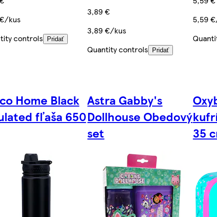
 €
5,59 €
3,89 €
 €/kus
5,59 €
3,89 €/kus
ity controls
Quanti
Pridať
Quantity controls
Pridať
sco Home Black
Astra Gabby's
Oxy
ulated fľaša 650
Dollhouse Obedový
kufr
set
35 