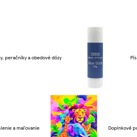
y, peračníky a obedové dózy
Pí
slenie a maľovanie
Doplnkové po