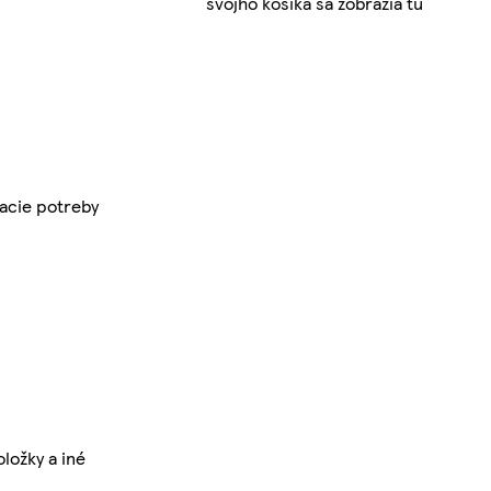
svojho košíka sa zobrazia tu
sacie potreby
ložky a iné