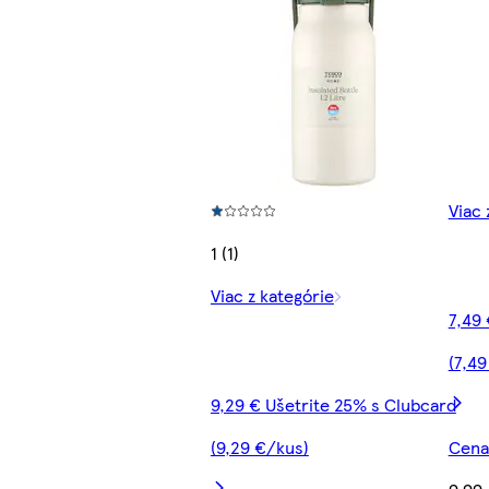
Viac 
1 (1)
Viac z kategórie
7,49 
(7,49
9,29 € Ušetrite 25% s Clubcard
(9,29 €/kus)
Cena 