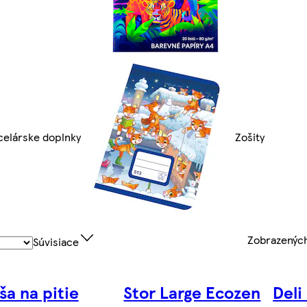
celárske doplnky
Zošity
Zobrazenýc
Súvisiace
ša na pitie
Stor Large Ecozen
Deli