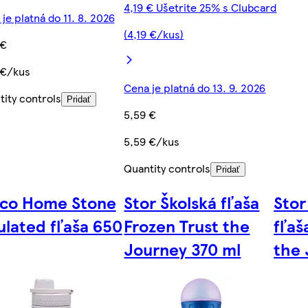
4,19 € Ušetrite 25% s Clubcard
je platná do 11. 8. 2026
(4,19 €/kus)
 €
 €/kus
Cena je platná do 13. 9. 2026
ity controls
Pridať
5,59 €
5,59 €/kus
Quantity controls
Pridať
sco Home Stone
Stor Školská fľaša
Stor
ulated fľaša 650
Frozen Trust the
fľaš
Journey 370 ml
the