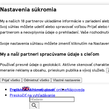
Nastavenia súkromia
My a našich 18 partnerov ukladáme informácie v zariadení ale
Svoj súhlas môžete udeliť alebo spravovať voľbou Prijať aleb
partnerom a neovplyvnia údaje o prehliadaní. Vaše rozhodnu
Svoje nastavenia súhlasu môžete zmeniť kliknutím na Nastaven
My a naši partneri spracúvame údaje s cieľom
Používať presné údaje o geolokácii. Aktívne skenovať charakter
meranie reklamy a obsahu, prieskum publika a vývoj služieb.
Prijať všetko
Odmietnuť všetko
Vlastné nastavenie
Preskočiť na hlavný obsah
English
Ako nakupovať online
Nápoveda
Preskočiť na vyhľadávanie