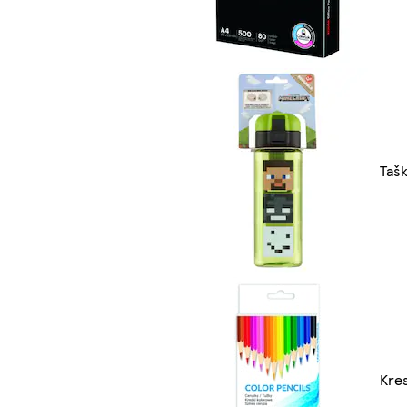
Tašk
Kre