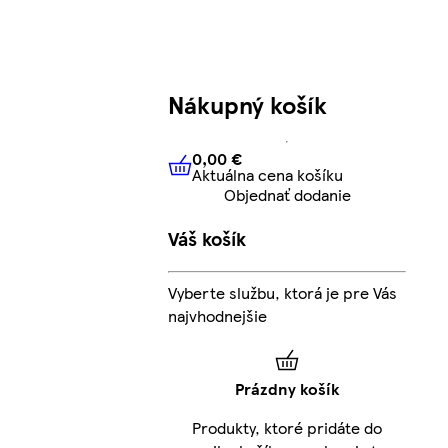
Nákupný košík
0,00 €
Aktuálna cena košíku
0,00 €
Aktuálna cena košíku
Objednať dodanie
Váš košík
Vyberte službu, ktorá je pre Vás
najvhodnejšie
Prázdny košík
Produkty, ktoré pridáte do