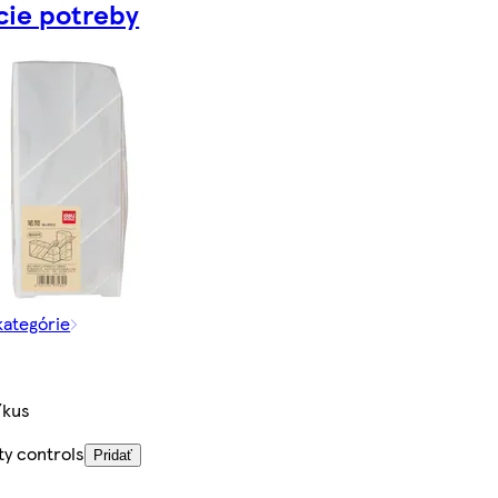
cie potreby
kategórie
/kus
ty controls
Pridať