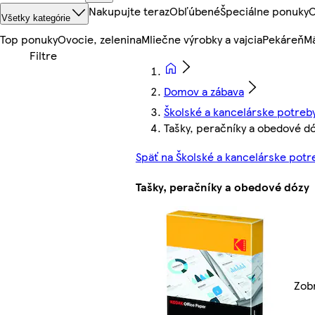
Nakupujte teraz
Obľúbené
Špeciálne ponuky
O
Všetky kategórie
Top ponuky
Ovocie, zelenina
Mliečne výrobky a vajcia
Pekáreň
Mä
Domov a zábava
Školské a kancelárske potreb
Tašky, peračníky a obedové d
Späť na Školské a kancelárske potr
Tašky, peračníky a obedové dózy
Zobr