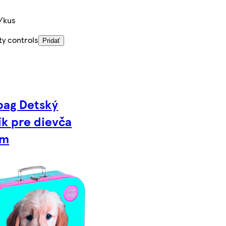
/kus
ty controls
Pridať
bag Detský
ík pre dievča
cm