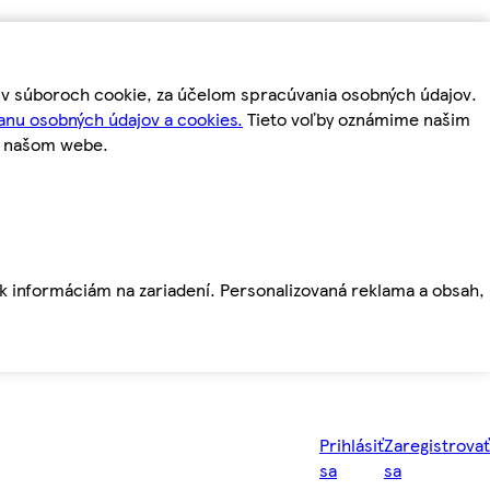
m v súboroch cookie, za účelom spracúvania osobných údajov.
anu osobných údajov a cookies.
Tieto voľby oznámime našim
a našom webe.
ť k informáciám na zariadení. Personalizovaná reklama a obsah,
Prihlásiť
Zaregistrovať
sa
sa