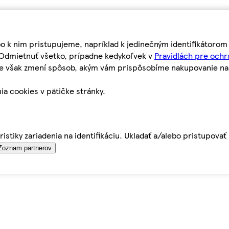
bo k nim pristupujeme, napríklad k jedinečným identifikátoro
o Odmietnuť všetko, prípadne kedykoľvek v
Pravidlách pre ochr
tie však zmení spôsob, akým vám prispôsobíme nakupovanie n
ia cookies v pätičke stránky.
istiky zariadenia na identifikáciu. Ukladať a/alebo pristupova
Zoznam partnerov