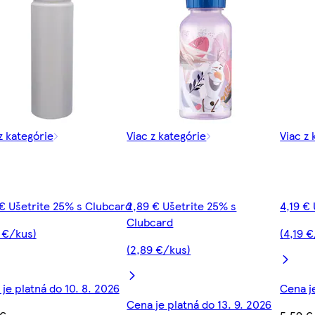
z kategórie
Viac z kategórie
Viac z 
€ Ušetrite 25% s Clubcard
2,89 € Ušetrite 25% s
4,19 €
Clubcard
 €/kus)
(4,19 
(2,89 €/kus)
je platná do 10. 8. 2026
Cena je
Cena je platná do 13. 9. 2026