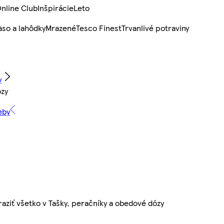
nline Club
Inšpirácie
Leto
so a lahôdky
Mrazené
Tesco Finest
Trvanlivé potraviny
y
ózy
eby
aziť všetko v Tašky, peračníky a obedové dózy