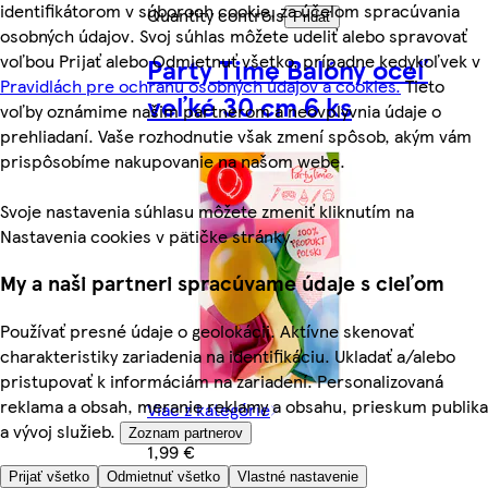
identifikátorom v súboroch cookie, za účelom spracúvania
Quantity controls
Pridať
osobných údajov. Svoj súhlas môžete udeliť alebo spravovať
voľbou Prijať alebo Odmietnuť všetko, prípadne kedykoľvek v
Party Time Balóny oceľ
Pravidlách pre ochranu osobných údajov a cookies.
Tieto
veľké 30 cm 6 ks
voľby oznámime našim partnerom a neovplyvnia údaje o
prehliadaní. Vaše rozhodnutie však zmení spôsob, akým vám
prispôsobíme nakupovanie na našom webe.
Svoje nastavenia súhlasu môžete zmeniť kliknutím na
Nastavenia cookies v pätičke stránky.
My a naši partneri spracúvame údaje s cieľom
Používať presné údaje o geolokácii. Aktívne skenovať
charakteristiky zariadenia na identifikáciu. Ukladať a/alebo
pristupovať k informáciám na zariadení. Personalizovaná
reklama a obsah, meranie reklamy a obsahu, prieskum publika
Viac z kategórie
a vývoj služieb.
Zoznam partnerov
1,99 €
Prijať všetko
Odmietnuť všetko
Vlastné nastavenie