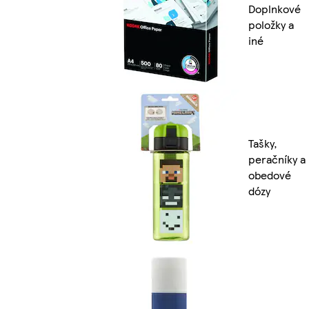
Doplnkové
položky a
iné
Tašky,
peračníky a
obedové
dózy