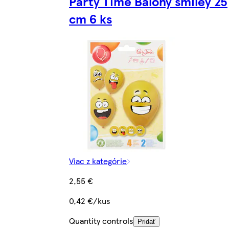
Party Time Balóny smiley 25
cm 6 ks
Viac z kategórie
2,55 €
0,42 €/kus
Quantity controls
Pridať