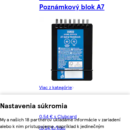
Poznámkový blok A7
Viac z kategórie
Nastavenia súkromia
0,54 € s Clubcard
My a našich 18 partnerov ukladáme informácie v zariadení
alebo k nim pristupujeme, napríklad k jedinečným
(0,54 €/kus)