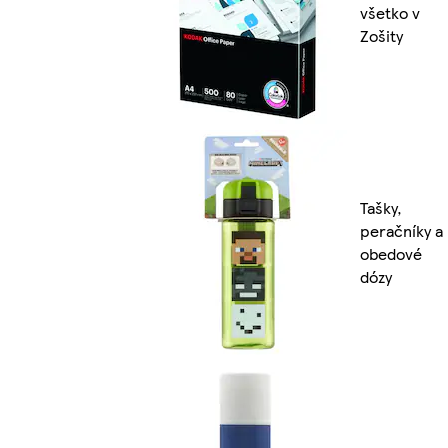
všetko v
Zošity
Tašky,
peračníky a
obedové
dózy