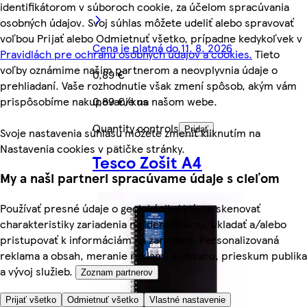
identifikátorom v súboroch cookie, za účelom spracúvania
osobných údajov. Svoj súhlas môžete udeliť alebo spravovať
voľbou Prijať alebo Odmietnuť všetko, prípadne kedykoľvek v
Cena je platná do 11. 8. 2026
Pravidlách pre ochranu osobných údajov a cookies.
Tieto
voľby oznámime našim partnerom a neovplyvnia údaje o
0,89 €
prehliadaní. Vaše rozhodnutie však zmení spôsob, akým vám
prispôsobíme nakupovanie na našom webe.
0,89 €/kus
Quantity controls
Pridať
Svoje nastavenia súhlasu môžete zmeniť kliknutím na
Nastavenia cookies v pätičke stránky.
Tesco Zošit A4
My a naši partneri spracúvame údaje s cieľom
Používať presné údaje o geolokácii. Aktívne skenovať
charakteristiky zariadenia na identifikáciu. Ukladať a/alebo
pristupovať k informáciám na zariadení. Personalizovaná
reklama a obsah, meranie reklamy a obsahu, prieskum publika
a vývoj služieb.
Zoznam partnerov
Prijať všetko
Odmietnuť všetko
Vlastné nastavenie