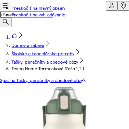
Preskočiť na hlavný obsah
Preskočiť na vyhľadávanie
Domov a zábava
Školské a kancelárske potreby
Tašky, peračníky a obedové dózy
Tesco Home Termosková fľaša 1,2 l
Späť na Tašky, peračníky a obedové dózy