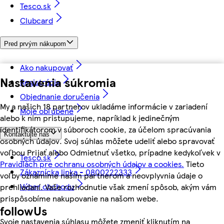
Tesco.sk
Clubcard
Pred prvým nákupom
Ako nakupovať
Nastavenia súkromia
Registrácia
Objednanie doručenia
My a našich 18 partnerov ukladáme informácie v zariadení
Moje obľúbené
alebo k nim pristupujeme, napríklad k jedinečným
identifikátorom v súboroch cookie, za účelom spracúvania
Kontaktujte nás
osobných údajov. Svoj súhlas môžete udeliť alebo spravovať
voľbou Prijať alebo Odmietnuť všetko, prípadne kedykoľvek v
Tesco.sk
Pravidlách pre ochranu osobných údajov a cookies.
Tieto
Zákaznícka linka - 0800222333
voľby oznámime našim partnerom a neovplyvnia údaje o
Výber obchodu
prehliadaní. Vaše rozhodnutie však zmení spôsob, akým vám
prispôsobíme nakupovanie na našom webe.
followUs
Svoje nastavenia súhlasu môžete zmeniť kliknutím na