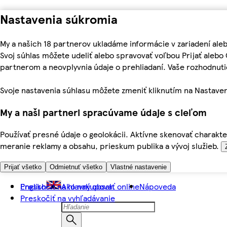
Nastavenia súkromia
My a našich 18 partnerov ukladáme informácie v zariadení ale
Svoj súhlas môžete udeliť alebo spravovať voľbou Prijať aleb
partnerom a neovplyvnia údaje o prehliadaní. Vaše rozhodnu
Svoje nastavenia súhlasu môžete zmeniť kliknutím na Nastaven
My a naši partneri spracúvame údaje s cieľom
Používať presné údaje o geolokácii. Aktívne skenovať charakter
meranie reklamy a obsahu, prieskum publika a vývoj služieb.
Prijať všetko
Odmietnuť všetko
Vlastné nastavenie
Preskočiť na hlavný obsah
English
Ako nakupovať online
Nápoveda
Preskočiť na vyhľadávanie