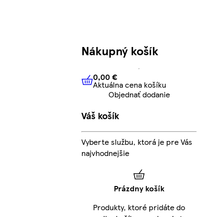
Nákupný košík
0,00 €
Aktuálna cena košíku
0,00 €
Aktuálna cena košíku
Objednať dodanie
Váš košík
Vyberte službu, ktorá je pre Vás
najvhodnejšie
Prázdny košík
Produkty, ktoré pridáte do