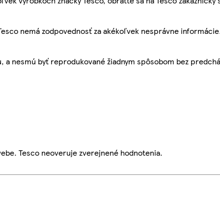
ľvek výrobkoch značky Tesco, obráťte sa na Tesco zákaznícky 
, Tesco nemá zodpovednosť za akékoľvek nesprávne informácie
bu, a nesmú byť reprodukované žiadnym spôsobom bez predch
webe. Tesco neoveruje zverejnené hodnotenia.