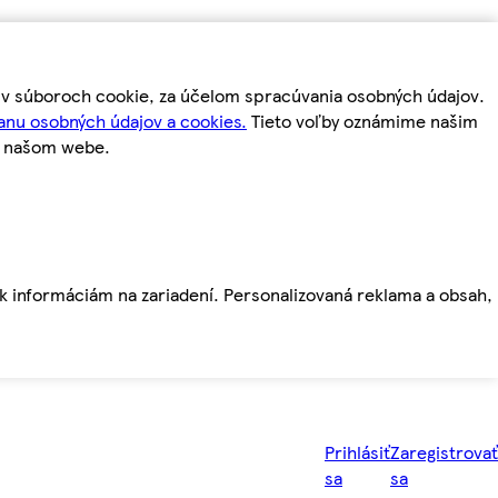
m v súboroch cookie, za účelom spracúvania osobných údajov.
anu osobných údajov a cookies.
Tieto voľby oznámime našim
a našom webe.
ť k informáciám na zariadení. Personalizovaná reklama a obsah,
Prihlásiť
Zaregistrovať
sa
sa