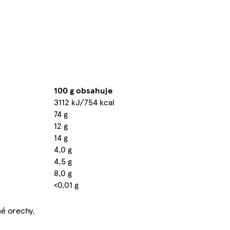
100 g obsahuje
3112 kJ/754 kcal
74 g
12 g
14 g
4,0 g
4,5 g
8,0 g
<0,01 g
né orechy.