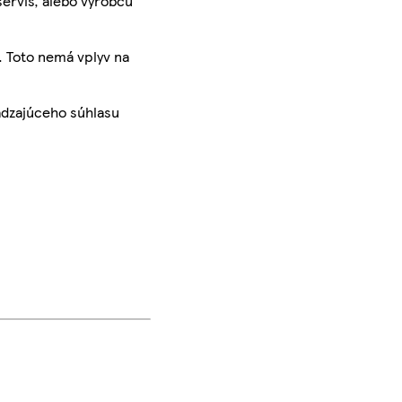
servis, alebo výrobcu
. Toto nemá vplyv na
ádzajúceho súhlasu