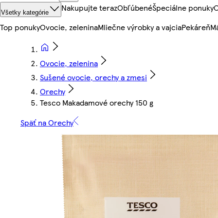
Nakupujte teraz
Obľúbené
Špeciálne ponuky
O
Všetky kategórie
Top ponuky
Ovocie, zelenina
Mliečne výrobky a vajcia
Pekáreň
Mä
Ovocie, zelenina
Sušené ovocie, orechy a zmesi
Orechy
Tesco Makadamové orechy 150 g
Späť na Orechy