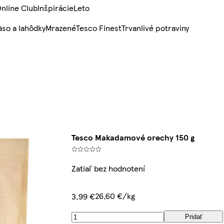
nline Club
Inšpirácie
Leto
so a lahôdky
Mrazené
Tesco Finest
Trvanlivé potraviny
Tesco Makadamové orechy 150 g
Zatiaľ bez hodnotení
26,60 €/kg
3,99 €
Pridať