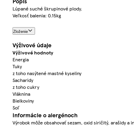
Popis
Lúpané suché škrupinové plody.
Veľkosť balenia: 0.15kg
Zloženie
Výživové údaje
Výživové hodnoty
Energia
Tuky
z toho nasýtené mastné kyseliny
Sacharidy
z toho cukry
Vláknina
Bielkoviny
Soľ
Informácie o alergénoch
Výrobok môže obsahovať sezam, oxid siričitý, arašidy a i