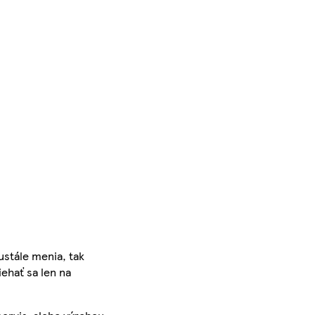
ustále menia, tak
iehať sa len na