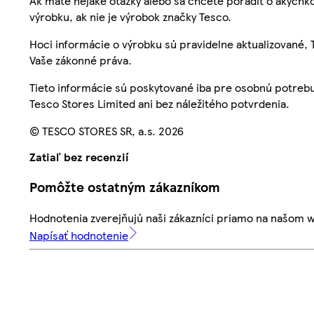
Ak máte nejaké otázky alebo sa chcete poradiť o akýchko
výrobku, ak nie je výrobok značky Tesco.
Hoci informácie o výrobku sú pravidelne aktualizované
Vaše zákonné práva.
Tieto informácie sú poskytované iba pre osobnú potre
Tesco Stores Limited ani bez náležitého potvrdenia.
© TESCO STORES SR, a.s. 2026
Zatiaľ bez recenzií
Pomôžte ostatným zákazníkom
Hodnotenia zverejňujú naši zákazníci priamo na našom 
Napísať hodnotenie