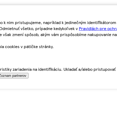
bo k nim pristupujeme, napríklad k jedinečným identifikátoro
o Odmietnuť všetko, prípadne kedykoľvek v
Pravidlách pre ochr
tie však zmení spôsob, akým vám prispôsobíme nakupovanie n
ia cookies v pätičke stránky.
istiky zariadenia na identifikáciu. Ukladať a/alebo pristupova
Zoznam partnerov