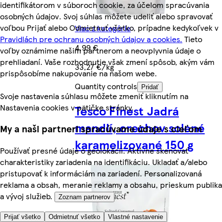
identifikátorom v súboroch cookie, za účelom spracúvania
osobných údajov. Svoj súhlas môžete udeliť alebo spravovať
voľbou Prijať alebo Odmietnuť všetko, prípadne kedykoľvek v
Viac z kategórie
Pravidlách pre ochranu osobných údajov a cookies.
Tieto
4,99 €
voľby oznámime našim partnerom a neovplyvnia údaje o
prehliadaní. Vaše rozhodnutie však zmení spôsob, akým vám
33,27 €/kg
prispôsobíme nakupovanie na našom webe.
Quantity controls
Pridať
Svoje nastavenia súhlasu môžete zmeniť kliknutím na
Nastavenia cookies v pätičke stránky.
Tesco Finest Jadrá
mandlí, orechov solené
My a naši partneri spracúvame údaje s cieľom
karamelizované 150 g
Používať presné údaje o geolokácii. Aktívne skenovať
charakteristiky zariadenia na identifikáciu. Ukladať a/alebo
pristupovať k informáciám na zariadení. Personalizovaná
reklama a obsah, meranie reklamy a obsahu, prieskum publika
a vývoj služieb.
Zoznam partnerov
Prijať všetko
Odmietnuť všetko
Vlastné nastavenie