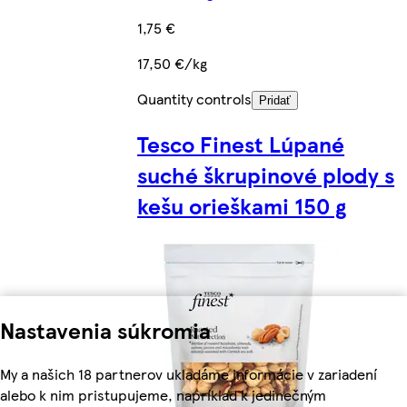
1,75 €
17,50 €/kg
Quantity controls
Pridať
Tesco Finest Lúpané
suché škrupinové plody s
kešu orieškami 150 g
Nastavenia súkromia
My a našich 18 partnerov ukladáme informácie v zariadení
alebo k nim pristupujeme, napríklad k jedinečným