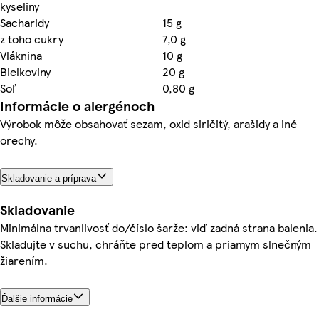
kyseliny
Sacharidy
15 g
z toho cukry
7,0 g
Vláknina
10 g
Bielkoviny
20 g
Soľ
0,80 g
Informácie o alergénoch
Výrobok môže obsahovať sezam, oxid siričitý, arašidy a iné
orechy.
Skladovanie a príprava
Skladovanie
Minimálna trvanlivosť do/číslo šarže: viď zadná strana balenia.
Skladujte v suchu, chráňte pred teplom a priamym slnečným
žiarením.
Ďalšie informácie