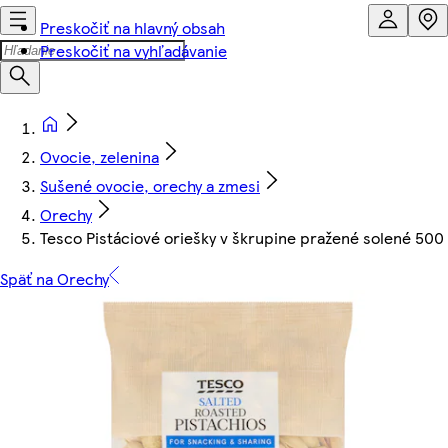
Preskočiť na hlavný obsah
Preskočiť na vyhľadávanie
Ovocie, zelenina
Sušené ovocie, orechy a zmesi
Orechy
Tesco Pistáciové oriešky v škrupine pražené solené 500
Späť na Orechy