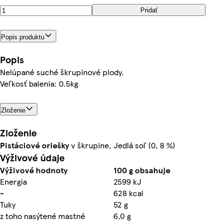
Pridať
Popis produktu
Popis
Nelúpané suché škrupinové plody.
Veľkosť balenia: 0.5kg
Zloženie
Zloženie
Pistáciové oriešky
v škrupine, Jedlá soľ (0, 8 %)
Výživové údaje
Výživové hodnoty
100 g obsahuje
Energia
2599 kJ
-
628 kcal
Tuky
52 g
z toho nasýtené mastné
6,0 g