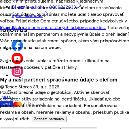
alebo k nim pristupujeme, napríklad k jedinečným
Zákaznícka linka - 0800222333
identifikátorom v súboroch cookie, za účelom spracúvania
osobných údajov. Svoj súhlas môžete udeliť alebo spravovať
Výber obchodu
voľbou Prijať alebo Odmietnuť všetko, prípadne kedykoľvek v
Pravidlách pre ochranu osobných údajov a cookies.
Tieto voľb
followUs
oznámime našim partnerom a neovplyvnia údaje o prehliadaní
Vaše rozhodnutie však zmení spôsob, akým vám prispôsobíme
nakupovanie na našom webe.
Svoje nastavenia súhlasu môžete zmeniť kliknutím na
Nastavenia cookies v pätičke stránky.
My a naši partneri spracúvame údaje s cieľom
©
Tesco Stores SR, a.s. 2026
Používať presné údaje o geolokácii. Aktívne skenovať
charakteristiky zariadenia na identifikáciu. Ukladať a/alebo
pristupovať k informáciám na zariadení. Personalizovaná
reklama a obsah, meranie reklamy a obsahu, prieskum publika
a vývoj služieb.
Zoznam partnerov