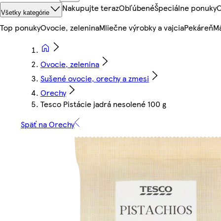
Nakupujte teraz
Obľúbené
Špeciálne ponuky
O
Všetky kategórie
Top ponuky
Ovocie, zelenina
Mliečne výrobky a vajcia
Pekáreň
Mä
Ovocie, zelenina
Sušené ovocie, orechy a zmesi
Orechy
Tesco Pistácie jadrá nesolené 100 g
Späť na Orechy