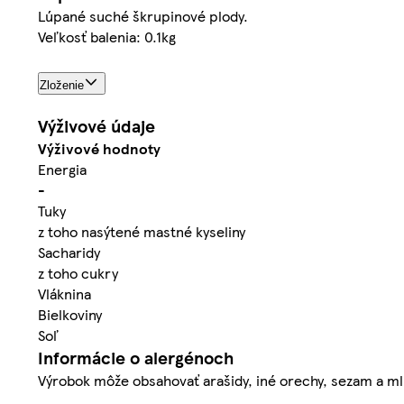
Lúpané suché škrupinové plody.
Veľkosť balenia: 0.1kg
Zloženie
Výživové údaje
Výživové hodnoty
Energia
-
Tuky
z toho nasýtené mastné kyseliny
Sacharidy
z toho cukry
Vláknina
Bielkoviny
Soľ
Informácie o alergénoch
Výrobok môže obsahovať arašidy, iné orechy, sezam a ml