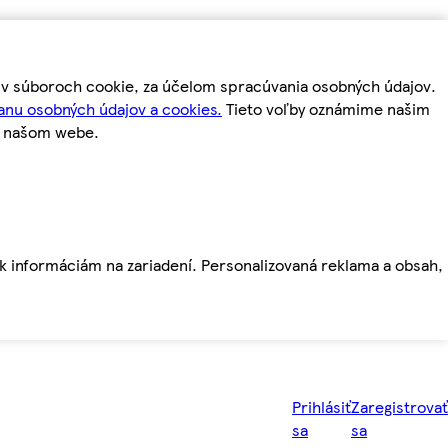
m v súboroch cookie, za účelom spracúvania osobných údajov.
anu osobných údajov a cookies.
Tieto voľby oznámime našim
a našom webe.
ť k informáciám na zariadení. Personalizovaná reklama a obsah,
Prihlásiť
Zaregistrovať
sa
sa