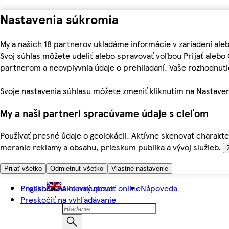
Nastavenia súkromia
My a našich 18 partnerov ukladáme informácie v zariadení ale
Svoj súhlas môžete udeliť alebo spravovať voľbou Prijať aleb
partnerom a neovplyvnia údaje o prehliadaní. Vaše rozhodnu
Svoje nastavenia súhlasu môžete zmeniť kliknutím na Nastaven
My a naši partneri spracúvame údaje s cieľom
Používať presné údaje o geolokácii. Aktívne skenovať charakter
meranie reklamy a obsahu, prieskum publika a vývoj služieb.
Prijať všetko
Odmietnuť všetko
Vlastné nastavenie
Preskočiť na hlavný obsah
English
Ako nakupovať online
Nápoveda
Preskočiť na vyhľadávanie