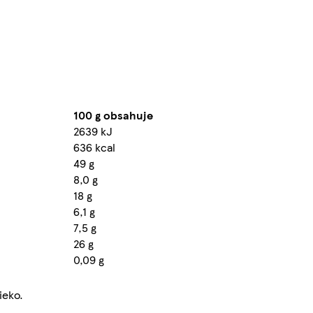
100 g obsahuje
2639 kJ
636 kcal
49 g
8,0 g
18 g
6,1 g
7,5 g
26 g
0,09 g
ieko.