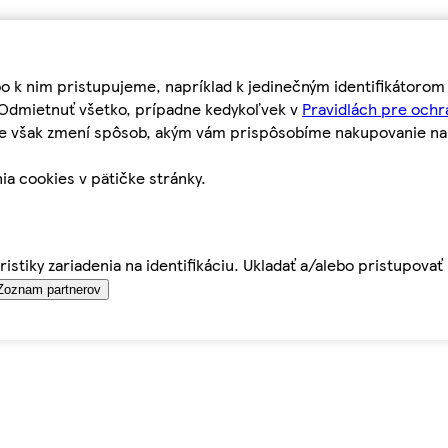
bo k nim pristupujeme, napríklad k jedinečným identifikátoro
o Odmietnuť všetko, prípadne kedykoľvek v
Pravidlách pre ochr
tie však zmení spôsob, akým vám prispôsobíme nakupovanie n
ia cookies v pätičke stránky.
istiky zariadenia na identifikáciu. Ukladať a/alebo pristupova
Zoznam partnerov