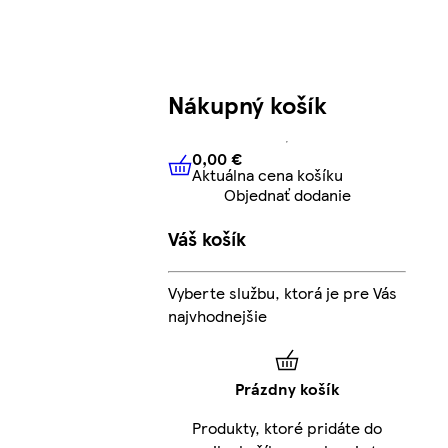
Nákupný košík
0,00 €
Aktuálna cena košíku
0,00 €
Aktuálna cena košíku
Objednať dodanie
Váš košík
Vyberte službu, ktorá je pre Vás
najvhodnejšie
Prázdny košík
Produkty, ktoré pridáte do