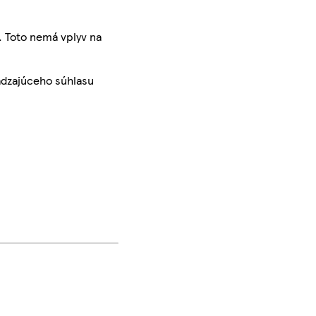
. Toto nemá vplyv na
ádzajúceho súhlasu