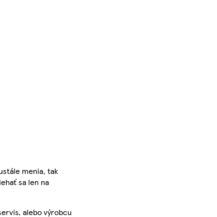
ustále menia, tak
iehať sa len na
servis, alebo výrobcu