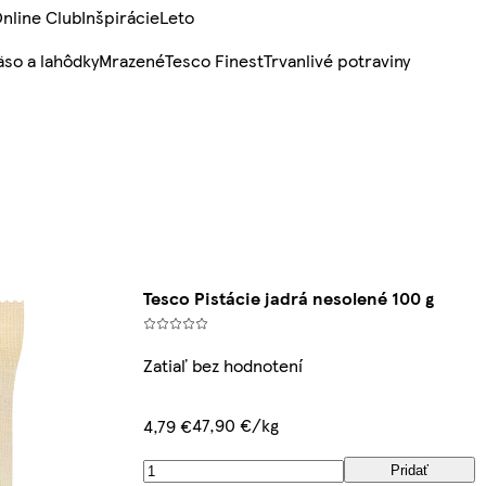
nline Club
Inšpirácie
Leto
so a lahôdky
Mrazené
Tesco Finest
Trvanlivé potraviny
Tesco Pistácie jadrá nesolené 100 g
Zatiaľ bez hodnotení
47,90 €/kg
4,79 €
Pridať