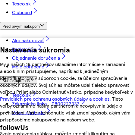
Tesco.sk
Clubcard
Pred prvým nákupom
Ako nakupovať
Nastavenia súkromia
Registrácia
Objednanie doručenia
My a našich 18 partnerov ukladáme informácie v zariadení
Moje obľúbené
alebo k nim pristupujeme, napríklad k jedinečným
identifikátorom v súboroch cookie, za účelom spracúvania
Kontaktujte nás
osobných údajov. Svoj súhlas môžete udeliť alebo spravovať
voľbou Prijať alebo Odmietnuť všetko, prípadne kedykoľvek v
Tesco.sk
Pravidlách pre ochranu osobných údajov a cookies.
Tieto
Zákaznícka linka - 0800222333
voľby oznámime našim partnerom a neovplyvnia údaje o
Výber obchodu
prehliadaní. Vaše rozhodnutie však zmení spôsob, akým vám
prispôsobíme nakupovanie na našom webe.
followUs
Svoje nastavenia súhlasu môžete zmeniť kliknutím na