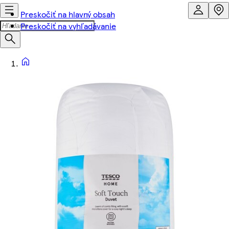
Preskočiť na hlavný obsah
Preskočiť na vyhľadávanie