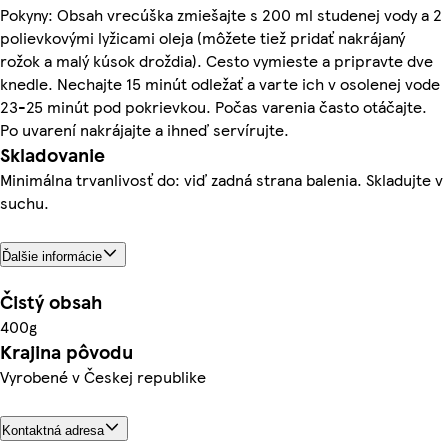
Pokyny: Obsah vrecúška zmiešajte s 200 ml studenej vody a 2
polievkovými lyžicami oleja (môžete tiež pridať nakrájaný
rožok a malý kúsok droždia). Cesto vymieste a pripravte dve
knedle. Nechajte 15 minút odležať a varte ich v osolenej vode
23-25 minút pod pokrievkou. Počas varenia často otáčajte.
Po uvarení nakrájajte a ihneď servírujte.
Skladovanie
Minimálna trvanlivosť do: viď zadná strana balenia. Skladujte v
suchu.
Ďalšie informácie
Čistý obsah
400g
Krajina pôvodu
Vyrobené v Českej republike
Kontaktná adresa