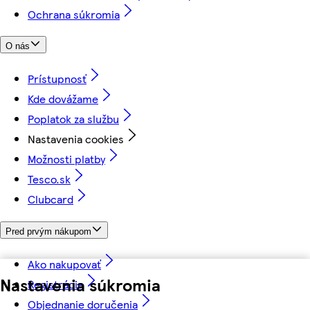
Ochrana súkromia
O nás
Prístupnosť
Kde dovážame
Poplatok za službu
Nastavenia cookies
Možnosti platby
Tesco.sk
Clubcard
Pred prvým nákupom
Ako nakupovať
Nastavenia súkromia
Registrácia
Objednanie doručenia