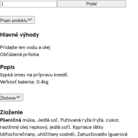
Pridať
Popis produktu
Hlavné výhody
Pridajte len vodu a olej
Obľúbená príloha
Popis
Sypká zmes na prípravu knedlí.
Veľkosť balenia: 0.4kg
Zloženie
Zloženie
Pšeničná
múka, Jedlá soľ, Pufovaná ryža (ryža, cukor,
rastlinný olej repkový, jedlá soľ), Kypriace látky
(difosforečnany, uhličitany sodné), Zahusťovadlo (guarová