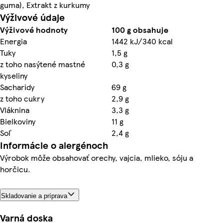
guma), Extrakt z kurkumy
Výživové údaje
Výživové hodnoty
100 g obsahuje
Energia
1442 kJ/340 kcal
Tuky
1,5 g
z toho nasýtené mastné
0,3 g
kyseliny
Sacharidy
69 g
z toho cukry
2,9 g
Vláknina
3,3 g
Bielkoviny
11 g
Soľ
2,4 g
Informácie o alergénoch
Výrobok môže obsahovať orechy, vajcia, mlieko, sóju a
horčicu.
Skladovanie a príprava
Varná doska