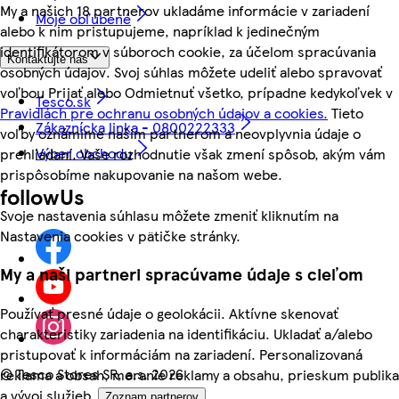
My a našich 18 partnerov ukladáme informácie v zariadení
Moje obľúbené
alebo k nim pristupujeme, napríklad k jedinečným
identifikátorom v súboroch cookie, za účelom spracúvania
Kontaktujte nás
osobných údajov. Svoj súhlas môžete udeliť alebo spravovať
voľbou Prijať alebo Odmietnuť všetko, prípadne kedykoľvek v
Tesco.sk
Pravidlách pre ochranu osobných údajov a cookies.
Tieto
Zákaznícka linka - 0800222333
voľby oznámime našim partnerom a neovplyvnia údaje o
Výber obchodu
prehliadaní. Vaše rozhodnutie však zmení spôsob, akým vám
prispôsobíme nakupovanie na našom webe.
followUs
Svoje nastavenia súhlasu môžete zmeniť kliknutím na
Nastavenia cookies v pätičke stránky.
My a naši partneri spracúvame údaje s cieľom
Používať presné údaje o geolokácii. Aktívne skenovať
charakteristiky zariadenia na identifikáciu. Ukladať a/alebo
pristupovať k informáciám na zariadení. Personalizovaná
©
Tesco Stores SR, a.s. 2026
reklama a obsah, meranie reklamy a obsahu, prieskum publika
a vývoj služieb.
Zoznam partnerov