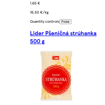
1,65 €
16,50 €/kg
Quantity controls
Pridať
Lider Pšeničná strúhanka
500 g