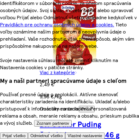
identifikátorom v súboroch cookie, za účelom spracúvania
osobných údajov. Svoj súhlas môžete udeliť alebo spravovať
voľbou Prijať alebo Odmietnuť všetko, prípadne kedykoľvek v
Pravidlách pre ochranu osobných údajov a cookies.
Tieto
voľby oznámime našim partnerom a neovplyvnia údaje o
prehliadaní. Vaše rozhodnutie však zmení spôsob, akým vám
prispôsobíme nakupovanie na našom webe.
Svoje nastavenia súhlasu môžete zmeniť kliknutím na
Nastavenia cookies v pätičke stránky.
Viac z kategórie
My a naši partneri spracúvame údaje s cieľom
2,49 €
Používať presné údaje o geolokácii. Aktívne skenovať
9,96 €/kg
charakteristiky zariadenia na identifikáciu. Ukladať a/alebo
pristupovať k informáciám na zariadení. Personalizovaná
Quantity controls
Pridať
reklama a obsah, meranie reklamy a obsahu, prieskum publika
Dr. Oetker Puding
a vývoj služieb.
Zoznam partnerov
čokoládová aróma 46 g
Prijať všetko
Odmietnuť všetko
Vlastné nastavenie