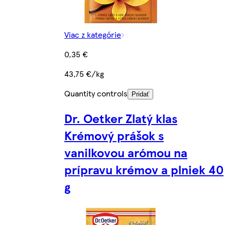
Viac z kategórie
0,35 €
43,75 €/kg
Quantity controls
Pridať
Dr. Oetker Zlatý klas
Krémový prášok s
vanilkovou arómou na
prípravu krémov a plniek 40
g