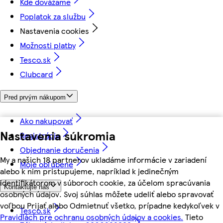
Kde dovážame
Poplatok za službu
Nastavenia cookies
Možnosti platby
Tesco.sk
Clubcard
Pred prvým nákupom
Ako nakupovať
Nastavenia súkromia
Registrácia
Objednanie doručenia
My a našich 18 partnerov ukladáme informácie v zariadení
Moje obľúbené
alebo k nim pristupujeme, napríklad k jedinečným
identifikátorom v súboroch cookie, za účelom spracúvania
Kontaktujte nás
osobných údajov. Svoj súhlas môžete udeliť alebo spravovať
voľbou Prijať alebo Odmietnuť všetko, prípadne kedykoľvek v
Tesco.sk
Pravidlách pre ochranu osobných údajov a cookies.
Tieto