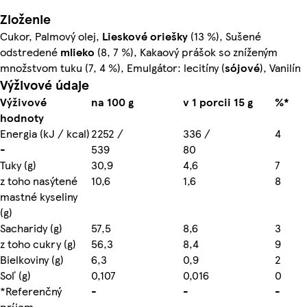
Zloženie
Cukor, Palmový olej,
Lieskové oriešky
(13 %), Sušené
odstredené
mlieko
(8, 7 %), Kakaový prášok so zníženým
množstvom tuku (7, 4 %), Emulgátor: lecitíny (
sójové
), Vanilín
Výživové údaje
Výživové
na 100 g
v 1 porcii 15 g
%*
hodnoty
Energia (kJ / kcal)
2252 /
336 /
4
-
539
80
Tuky (g)
30,9
4,6
7
z toho nasýtené
10,6
1,6
8
mastné kyseliny
(g)
Sacharidy (g)
57,5
8,6
3
z toho cukry (g)
56,3
8,4
9
Bielkoviny (g)
6,3
0,9
2
Soľ (g)
0,107
0,016
0
*Referenčný
-
-
-
príjem