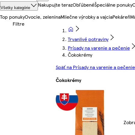
Nakupujte teraz
Obľúbené
Špeciálne ponuky
O
Všetky kategórie
Top ponuky
Ovocie, zelenina
Mliečne výrobky a vajcia
Pekáreň
Mä
Trvanlivé potraviny
Prísady na varenie a pečenie
Čokokrémy
Späť na Prísady na varenie a pečenie
Čokokrémy
Zobr