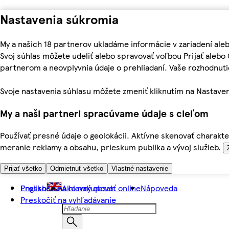
Nastavenia súkromia
My a našich 18 partnerov ukladáme informácie v zariadení ale
Svoj súhlas môžete udeliť alebo spravovať voľbou Prijať aleb
partnerom a neovplyvnia údaje o prehliadaní. Vaše rozhodnu
Svoje nastavenia súhlasu môžete zmeniť kliknutím na Nastaven
My a naši partneri spracúvame údaje s cieľom
Používať presné údaje o geolokácii. Aktívne skenovať charakter
meranie reklamy a obsahu, prieskum publika a vývoj služieb.
Prijať všetko
Odmietnuť všetko
Vlastné nastavenie
Preskočiť na hlavný obsah
English
Ako nakupovať online
Nápoveda
Preskočiť na vyhľadávanie