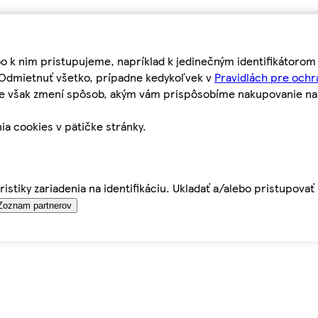
bo k nim pristupujeme, napríklad k jedinečným identifikátoro
o Odmietnuť všetko, prípadne kedykoľvek v
Pravidlách pre ochr
tie však zmení spôsob, akým vám prispôsobíme nakupovanie n
ia cookies v pätičke stránky.
istiky zariadenia na identifikáciu. Ukladať a/alebo pristupova
Zoznam partnerov