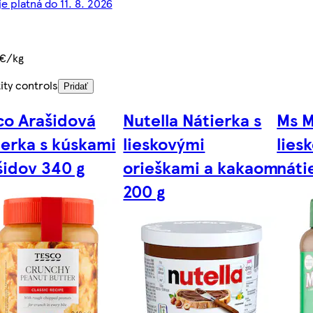
e platná do 11. 8. 2026
 €/kg
ity controls
Pridať
co Arašidová
Nutella Nátierka s
Ms M
ierka s kúskami
lieskovými
lies
šidov 340 g
orieškami a kakaom
náti
200 g