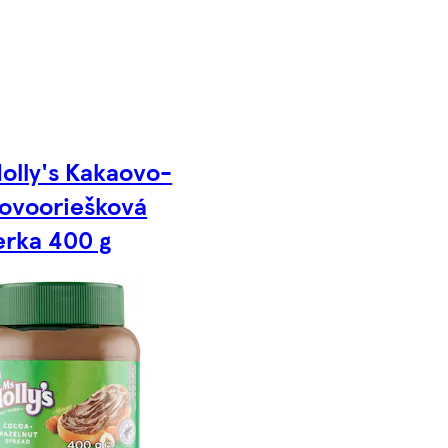
olly's Kakaovo-
kovooriešková
erka 400 g