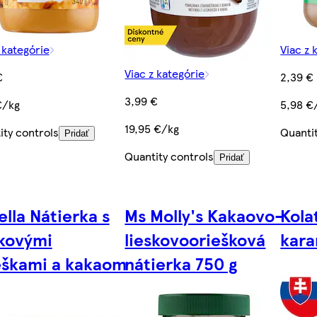
 kategórie
Viac z 
Viac z kategórie
€
2,39 €
3,99 €
€/kg
5,98 €
19,95 €/kg
ity controls
Quanti
Pridať
Quantity controls
Pridať
ella Nátierka s
Ms Molly's Kakaovo-
Kola
skovými
lieskovooriešková
kara
eškami a kakaom
nátierka 750 g