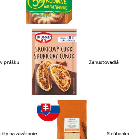
 v prášku
Zahusťovadlá
kty na zaváranie
Strúhanka