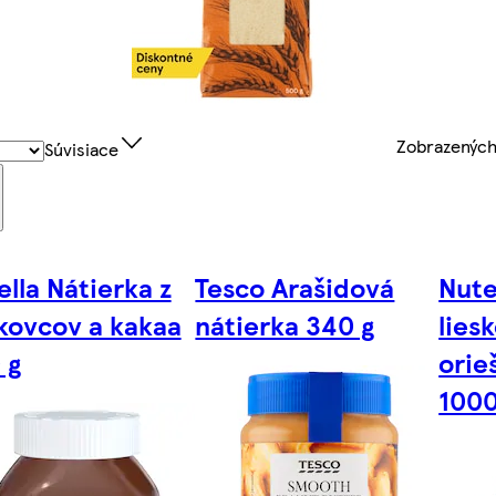
Zobrazenýc
Súvisiace
ella Nátierka z
Tesco Arašidová
Nute
skovcov a kakaa
nátierka 340 g
lies
 g
orie
1000