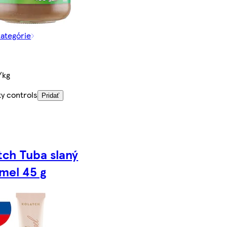
kategórie
/kg
ty controls
Pridať
tch Tuba slaný
mel 45 g