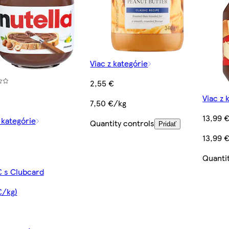
Viac z kategórie
2,55 €
Viac z 
7,50 €/kg
13,99 
 kategórie
Quantity controls
Pridať
13,99 
Quanti
€ s Clubcard
€/kg)