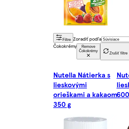
Zoradiť podľa
Filtre
Čokokrémy
Remove
Čokokrémy
Zrušiť filtre
Nutella Nátierka s
Nut
lieskovými
lie
orieškami a kakaom
600
350 g