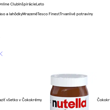
nline Club
Inšpirácie
Leto
so a lahôdky
Mrazené
Tesco Finest
Trvanlivé potraviny
aziť všetko v Čokokrémy
Čokok