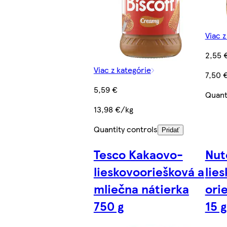
Viac z
2,55 
Viac z kategórie
7,50 
5,59 €
Quant
13,98 €/kg
Quantity controls
Pridať
Tesco Kakaovo-
Nut
lieskovooriešková a
lie
mliečna nátierka
ori
750 g
15 g