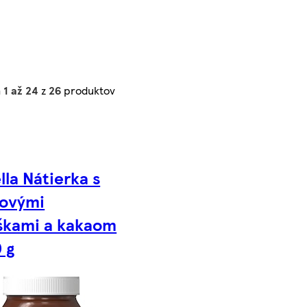
h
1 až 24
z
26
produktov
lla Nátierka s
kovými
škami a kakaom
 g