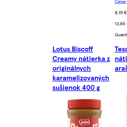
Cena j
8,19 €
13,65
Quant
Lotus Biscoff
Tes
Creamy nátierka z
nát
originálnych
ara
karamelizovaných
sušienok 400 g