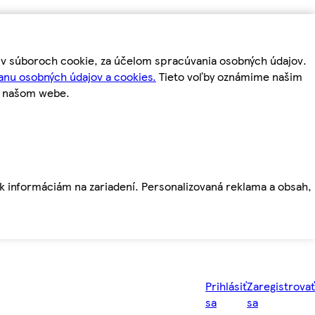
m v súboroch cookie, za účelom spracúvania osobných údajov.
anu osobných údajov a cookies.
Tieto voľby oznámime našim
a našom webe.
ť k informáciám na zariadení. Personalizovaná reklama a obsah,
Prihlásiť
Zaregistrovať
sa
sa