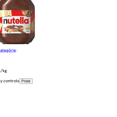
kategórie
€
€/kg
ty controls
Pridať