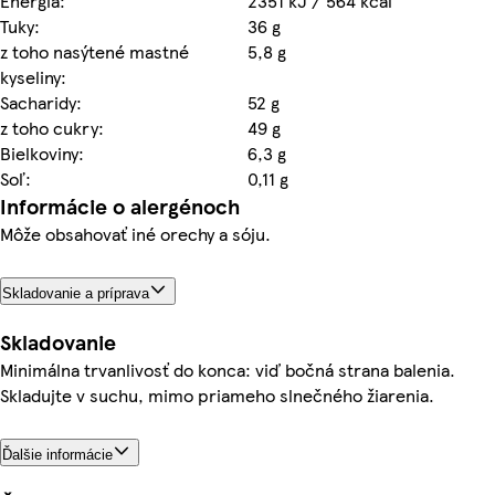
Energia:
2351 kJ / 564 kcal
Tuky:
36 g
z toho nasýtené mastné
5,8 g
kyseliny:
Sacharidy:
52 g
z toho cukry:
49 g
Bielkoviny:
6,3 g
Soľ:
0,11 g
Informácie o alergénoch
Môže obsahovať iné orechy a sóju.
Skladovanie a príprava
Skladovanie
Minimálna trvanlivosť do konca: viď bočná strana balenia.
Skladujte v suchu, mimo priameho slnečného žiarenia.
Ďalšie informácie