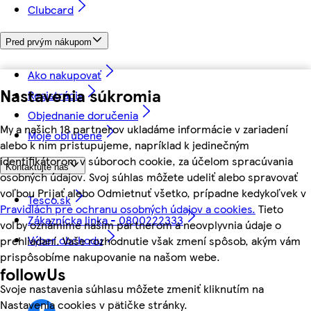
Clubcard
Pred prvým nákupom
Ako nakupovať
Nastavenia súkromia
Registrácia
Objednanie doručenia
My a našich 18 partnerov ukladáme informácie v zariadení
Moje obľúbené
alebo k nim pristupujeme, napríklad k jedinečným
identifikátorom v súboroch cookie, za účelom spracúvania
Kontaktujte nás
osobných údajov. Svoj súhlas môžete udeliť alebo spravovať
voľbou Prijať alebo Odmietnuť všetko, prípadne kedykoľvek v
Tesco.sk
Pravidlách pre ochranu osobných údajov a cookies.
Tieto
Zákaznícka linka - 0800222333
voľby oznámime našim partnerom a neovplyvnia údaje o
Výber obchodu
prehliadaní. Vaše rozhodnutie však zmení spôsob, akým vám
prispôsobíme nakupovanie na našom webe.
followUs
Svoje nastavenia súhlasu môžete zmeniť kliknutím na
Nastavenia cookies v pätičke stránky.