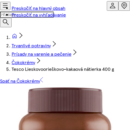
Preskočiť na hlavný obsah
Preskočiť na vyhľadávanie
Trvanlivé potraviny
Prísady na varenie a pečenie
Čokokrémy
Tesco Lieskovoorieškovo-kakaová nátierka 400 g
Späť na Čokokrémy