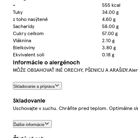
-
555 kcal
Tuky
34.00 g
z toho nasýtené
4.60 g
Sacharidy
58.00 g
Cukry celkom
57.00 g
Vláknina
2.10 g
Bielkoviny
3.80 g
Ekvivalent soli
0.18 g
Informácie o alergénoch
MÔŽE OBSAHOVAŤ INÉ ORECHY, PŠENICU A ARAŠIDY.Alerg
Skladovanie a príprava
Skladovanie
Uschovajte v suchu. Chráňte pred teplom. Optimálne sk
Ďalšie informácie