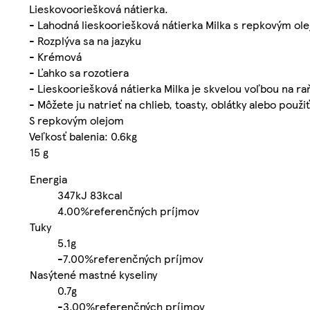
Lieskovooriešková nátierka.
- Lahodná lieskooriešková nátierka Milka s repkovým ol
- Rozplýva sa na jazyku
- Krémová
- Ľahko sa rozotiera
- Lieskooriešková nátierka Milka je skvelou voľbou na ra
- Môžete ju natrieť na chlieb, toasty, oblátky alebo použ
S repkovým olejom
Veľkosť balenia: 0.6kg
15 g
Energia
347kJ
83kcal
4.00%
referenčných príjmov
Tuky
5.1g
-
7.00%
referenčných príjmov
Nasýtené mastné kyseliny
0.7g
-
3.00%
referenčných príjmov