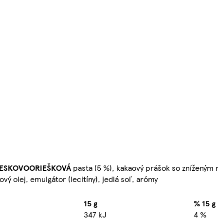
IESKOVOORIEŠKOVÁ
pasta (5 %), kakaový prášok so zníženým
vý olej, emulgátor (lecitíny), jedlá soľ, arómy
15 g
% 15 g
347 kJ
4 %