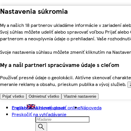
Nastavenia súkromia
My a našich 18 partnerov ukladáme informácie v zariadení ale
Svoj súhlas môžete udeliť alebo spravovať voľbou Prijať aleb
partnerom a neovplyvnia údaje o prehliadaní. Vaše rozhodnu
Svoje nastavenia súhlasu môžete zmeniť kliknutím na Nastaven
My a naši partneri spracúvame údaje s cieľom
Používať presné údaje o geolokácii. Aktívne skenovať charakter
meranie reklamy a obsahu, prieskum publika a vývoj služieb.
Prijať všetko
Odmietnuť všetko
Vlastné nastavenie
Preskočiť na hlavný obsah
English
Ako nakupovať online
Nápoveda
Preskočiť na vyhľadávanie