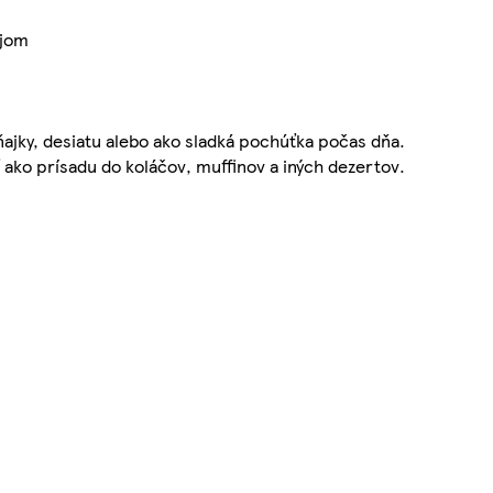
ejom
ňajky, desiatu alebo ako sladká pochúťka počas dňa.
iť ako prísadu do koláčov, muffinov a iných dezertov.