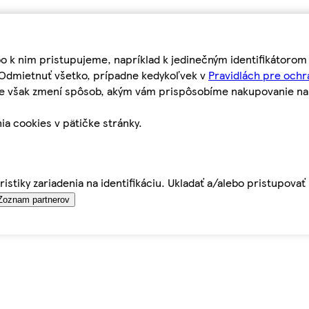
bo k nim pristupujeme, napríklad k jedinečným identifikátoro
o Odmietnuť všetko, prípadne kedykoľvek v
Pravidlách pre ochr
tie však zmení spôsob, akým vám prispôsobíme nakupovanie n
ia cookies v pätičke stránky.
istiky zariadenia na identifikáciu. Ukladať a/alebo pristupova
Zoznam partnerov