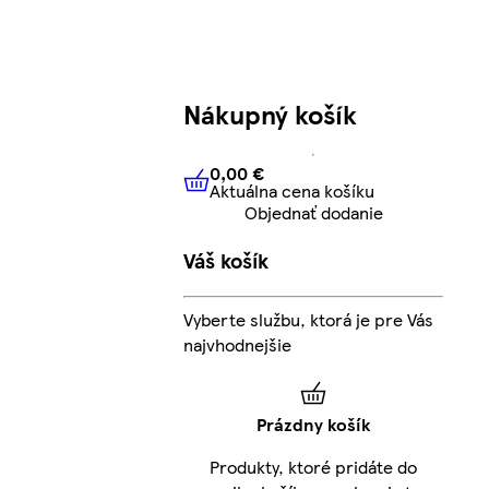
Nákupný košík
0,00 €
Aktuálna cena košíku
0,00 €
Aktuálna cena košíku
Objednať dodanie
Váš košík
Vyberte službu, ktorá je pre Vás
najvhodnejšie
Prázdny košík
Produkty, ktoré pridáte do