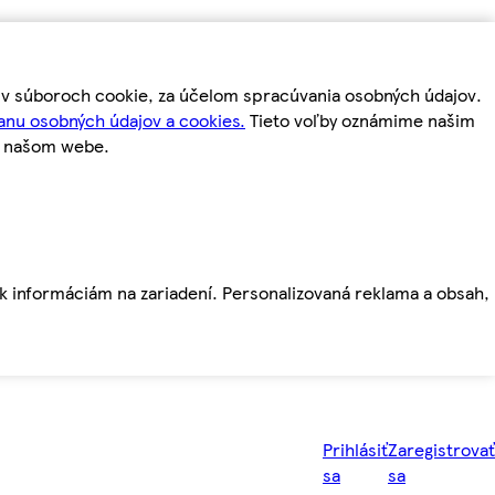
m v súboroch cookie, za účelom spracúvania osobných údajov.
anu osobných údajov a cookies.
Tieto voľby oznámime našim
a našom webe.
ť k informáciám na zariadení. Personalizovaná reklama a obsah,
Prihlásiť
Zaregistrovať
sa
sa