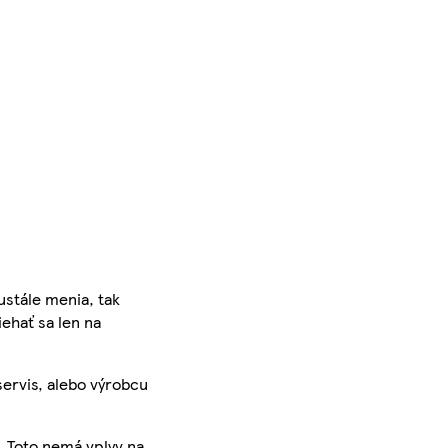
ustále menia, tak
iehať sa len na
servis, alebo výrobcu
. Toto nemá vplyv na