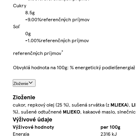
Cukry
8.5g
-
9.00%
referenčných príjmov
Soľ
0g
-
1.00%
referenčných príjmov
*
referenčných príjmov
Obvyklá hodnota na 100g: % energetický podiel{energia}
Zloženie
Zloženie
cukor, repkový olej (25 %), sušená srvátka (z
MLIEKA
),
L
%), sušené odtučnené
MLIEKO
, kakaové maslo, slnečnico
Výživové údaje
Výživové hodnoty
per 100g
Energia
2316 kJ