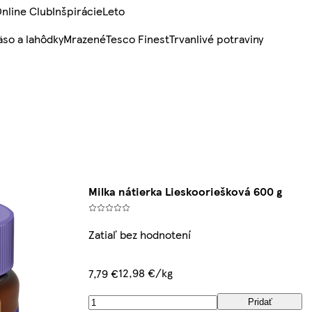
nline Club
Inšpirácie
Leto
so a lahôdky
Mrazené
Tesco Finest
Trvanlivé potraviny
Milka nátierka Lieskooriešková 600 g
Zatiaľ bez hodnotení
12,98 €/kg
7,79 €
Pridať