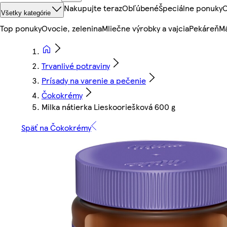
Nakupujte teraz
Obľúbené
Špeciálne ponuky
O
Všetky kategórie
Top ponuky
Ovocie, zelenina
Mliečne výrobky a vajcia
Pekáreň
Mä
Trvanlivé potraviny
Prísady na varenie a pečenie
Čokokrémy
Milka nátierka Lieskooriešková 600 g
Späť na Čokokrémy