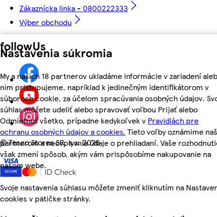
Zákaznícka linka - 0800222333
Výber obchodu
followUs
Nastavenia súkromia
My a našich 18 partnerov ukladáme informácie v zariadení aleb
nim pristupujeme, napríklad k jedinečným identifikátorom v
súboroch cookie, za účelom spracúvania osobných údajov. Sv
súhlas môžete udeliť alebo spravovať voľbou Prijať alebo
Odmietnuť všetko, prípadne kedykoľvek v
Pravidlách pre
ochranu osobných údajov a cookies.
Tieto voľby oznámime na
©
Tesco Stores SR, a.s. 2026
partnerom a neovplyvnia údaje o prehliadaní. Vaše rozhodnuti
však zmení spôsob, akým vám prispôsobíme nakupovanie na
našom webe.
Svoje nastavenia súhlasu môžete zmeniť kliknutím na Nastave
cookies v pätičke stránky.