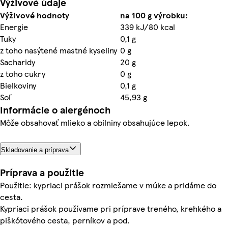
Výživové údaje
Výživové hodnoty
na 100 g výrobku:
Energie
339 kJ/80 kcal
Tuky
0,1 g
z toho nasýtené mastné kyseliny
0 g
Sacharidy
20 g
z toho cukry
0 g
Bielkoviny
0,1 g
Soľ
45,93 g
Informácie o alergénoch
Môže obsahovať mlieko a obilniny obsahujúce lepok.
Skladovanie a príprava
Príprava a použitie
Použitie: kypriaci prášok rozmiešame v múke a pridáme do
cesta.
Kypriaci prášok používame pri príprave treného, krehkého a
piškótového cesta, perníkov a pod.