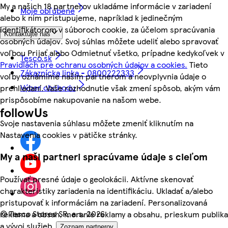
My a našich 18 partnerov ukladáme informácie v zariadení
Moje obľúbené
alebo k nim pristupujeme, napríklad k jedinečným
identifikátorom v súboroch cookie, za účelom spracúvania
Kontaktujte nás
osobných údajov. Svoj súhlas môžete udeliť alebo spravovať
voľbou Prijať alebo Odmietnuť všetko, prípadne kedykoľvek v
Tesco.sk
Pravidlách pre ochranu osobných údajov a cookies.
Tieto
Zákaznícka linka - 0800222333
voľby oznámime našim partnerom a neovplyvnia údaje o
Výber obchodu
prehliadaní. Vaše rozhodnutie však zmení spôsob, akým vám
prispôsobíme nakupovanie na našom webe.
followUs
Svoje nastavenia súhlasu môžete zmeniť kliknutím na
Nastavenia cookies v pätičke stránky.
My a naši partneri spracúvame údaje s cieľom
Používať presné údaje o geolokácii. Aktívne skenovať
charakteristiky zariadenia na identifikáciu. Ukladať a/alebo
pristupovať k informáciám na zariadení. Personalizovaná
©
Tesco Stores SR, a.s. 2026
reklama a obsah, meranie reklamy a obsahu, prieskum publika
a vývoj služieb.
Zoznam partnerov