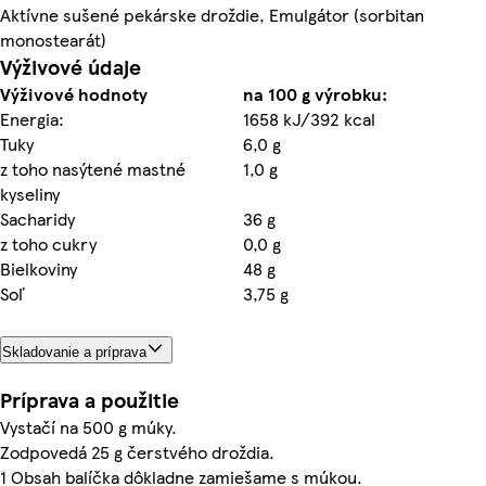
Aktívne sušené pekárske droždie, Emulgátor (sorbitan
monostearát)
Výživové údaje
Výživové hodnoty
na 100 g výrobku:
Energia:
1658 kJ/392 kcal
Tuky
6,0 g
z toho nasýtené mastné
1,0 g
kyseliny
Sacharidy
36 g
z toho cukry
0,0 g
Bielkoviny
48 g
Soľ
3,75 g
Skladovanie a príprava
Príprava a použitie
Vystačí na 500 g múky.
Zodpovedá 25 g čerstvého droždia.
1 Obsah balíčka dôkladne zamiešame s múkou.