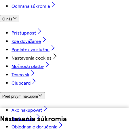
Ochrana súkromia
O nás
Prístupnosť
Kde dovážame
Poplatok za službu
Nastavenia cookies
Možnosti platby
Tesco.sk
Clubcard
Pred prvým nákupom
Ako nakupovať
Nastavenia súkromia
Registrácia
Objednanie doručenia