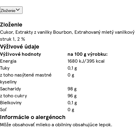
Zloženie
Zloženie
Cukor, Extrakty z vanilky Bourbon, Extrahovaný mletý vanilkový
struk 1, 2 %
Výživové údaje
Výživové hodnoty
na 100 g výrobku:
Energia
1680 kJ/395 kcal
Tuky
0,1 g
z toho nasýtené mastné
0 g
kyseliny
Sacharidy
98 g
z toho cukry
96 g
Bielkoviny
0,1 g
Soľ
0 g
Informácie o alergénoch
Môže obsahovať mlieko a obilniny obsahujúce lepok.