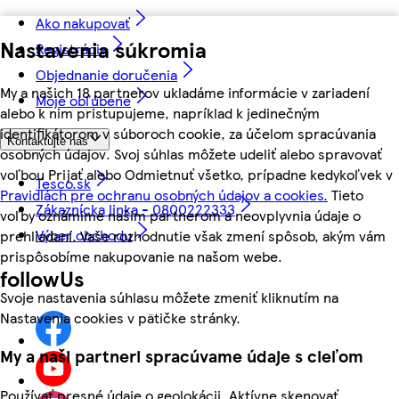
Ako nakupovať
Nastavenia súkromia
Registrácia
Objednanie doručenia
My a našich 18 partnerov ukladáme informácie v zariadení
Moje obľúbené
alebo k nim pristupujeme, napríklad k jedinečným
identifikátorom v súboroch cookie, za účelom spracúvania
Kontaktujte nás
osobných údajov. Svoj súhlas môžete udeliť alebo spravovať
voľbou Prijať alebo Odmietnuť všetko, prípadne kedykoľvek v
Tesco.sk
Pravidlách pre ochranu osobných údajov a cookies.
Tieto
Zákaznícka linka - 0800222333
voľby oznámime našim partnerom a neovplyvnia údaje o
Výber obchodu
prehliadaní. Vaše rozhodnutie však zmení spôsob, akým vám
prispôsobíme nakupovanie na našom webe.
followUs
Svoje nastavenia súhlasu môžete zmeniť kliknutím na
Nastavenia cookies v pätičke stránky.
My a naši partneri spracúvame údaje s cieľom
Používať presné údaje o geolokácii. Aktívne skenovať