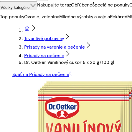
Nakupujte teraz
Obľúbené
Špeciálne ponuky
O
Všetky kategórie
Top ponuky
Ovocie, zelenina
Mliečne výrobky a vajcia
Pekáreň
Mä
Trvanlivé potraviny
Prísady na varenie a pečenie
Prísady na pečenie
Dr. Oetker Vanilínový cukor 5 x 20 g (100 g)
Späť na Prísady na pečenie