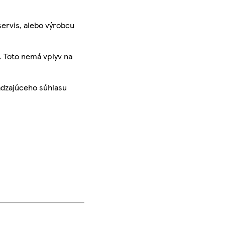
servis, alebo výrobcu
. Toto nemá vplyv na
ádzajúceho súhlasu