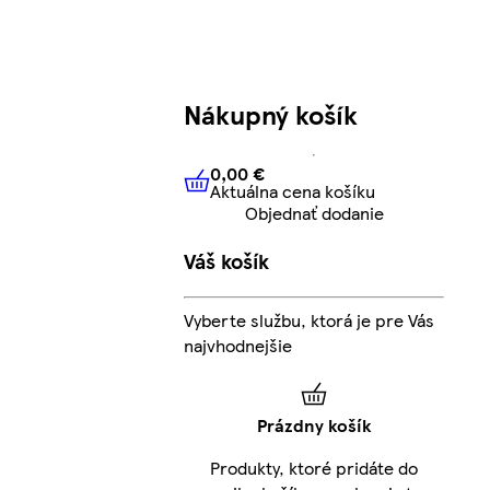
Nákupný košík
0,00 €
Aktuálna cena košíku
0,00 €
Aktuálna cena košíku
Objednať dodanie
Váš košík
Vyberte službu, ktorá je pre Vás
najvhodnejšie
Prázdny košík
Produkty, ktoré pridáte do