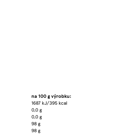
na 100 g výrobku:
1687 kJ/395 kcal
0,0 g
0,0 g
98 g
98 g