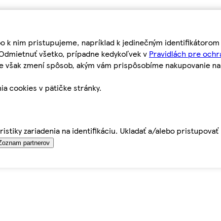
bo k nim pristupujeme, napríklad k jedinečným identifikátoro
o Odmietnuť všetko, prípadne kedykoľvek v
Pravidlách pre ochr
tie však zmení spôsob, akým vám prispôsobíme nakupovanie n
ia cookies v pätičke stránky.
istiky zariadenia na identifikáciu. Ukladať a/alebo pristupova
Zoznam partnerov