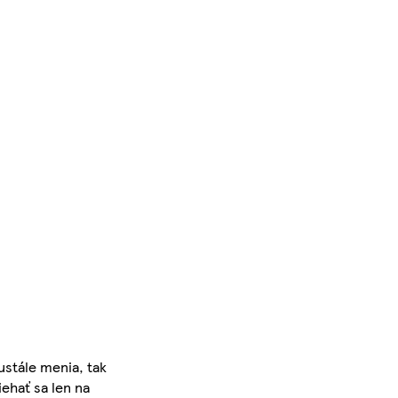
ustále menia, tak
iehať sa len na