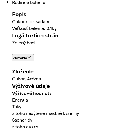
Rodinné balenie
Popis
Cukor s prísadami.
Veľkosť balenia: 0.1kg
Logá tretích strán
Zelený bod
Zloženie
Zloženie
Cukor, Aróma
Výživové údaje
Výživové hodnoty
Energia
Tuky
z toho nasýtené mastné kyseliny
Sacharidy
z toho cukry