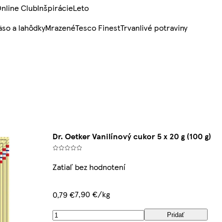
nline Club
Inšpirácie
Leto
so a lahôdky
Mrazené
Tesco Finest
Trvanlivé potraviny
Dr. Oetker Vanilínový cukor 5 x 20 g (100 g)
Zatiaľ bez hodnotení
7,90 €/kg
0,79 €
Pridať