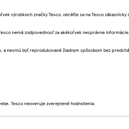
ľvek výrobkoch značky Tesco, obráťte sa na Tesco zákaznícky 
, Tesco nemá zodpovednosť za akékoľvek nesprávne informácie
bu, a nesmú byť reprodukované žiadnym spôsobom bez predch
webe. Tesco neoveruje zverejnené hodnotenia.