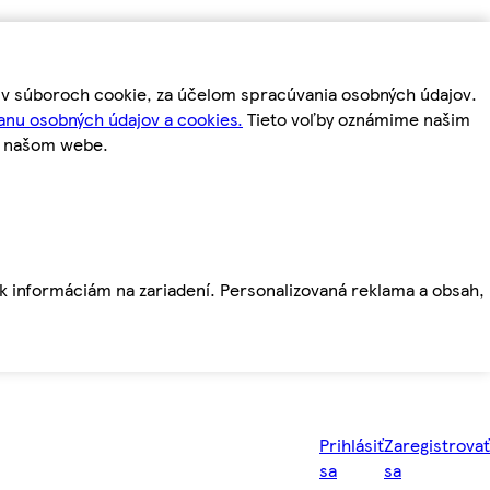
m v súboroch cookie, za účelom spracúvania osobných údajov.
anu osobných údajov a cookies.
Tieto voľby oznámime našim
a našom webe.
ť k informáciám na zariadení. Personalizovaná reklama a obsah,
Prihlásiť
Zaregistrovať
sa
sa