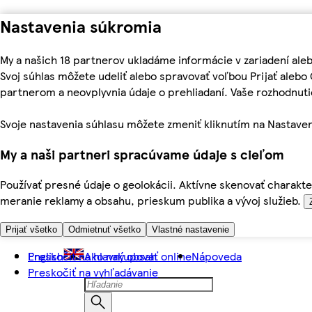
Nastavenia súkromia
My a našich 18 partnerov ukladáme informácie v zariadení ale
Svoj súhlas môžete udeliť alebo spravovať voľbou Prijať aleb
partnerom a neovplyvnia údaje o prehliadaní. Vaše rozhodnu
Svoje nastavenia súhlasu môžete zmeniť kliknutím na Nastaven
My a naši partneri spracúvame údaje s cieľom
Používať presné údaje o geolokácii. Aktívne skenovať charakter
meranie reklamy a obsahu, prieskum publika a vývoj služieb.
Prijať všetko
Odmietnuť všetko
Vlastné nastavenie
Preskočiť na hlavný obsah
English
Ako nakupovať online
Nápoveda
Preskočiť na vyhľadávanie