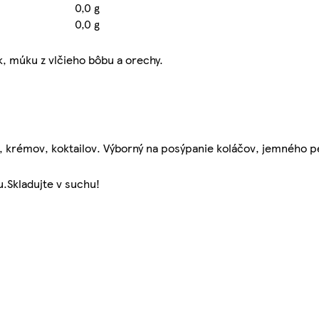
0,0 g
0,0 g
k, múku z vlčieho bôbu a orechy.
, krémov, koktailov. Výborný na posýpanie koláčov, jemného p
u.Skladujte v suchu!