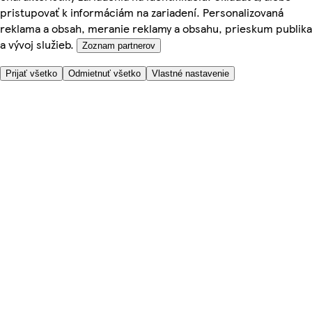
pristupovať k informáciám na zariadení. Personalizovaná
reklama a obsah, meranie reklamy a obsahu, prieskum publika
a vývoj služieb.
Zoznam partnerov
Prijať všetko
Odmietnuť všetko
Vlastné nastavenie
Potrebujete pomoc?
Cena doručenia
Bezpečnosť pri nákupe
Všeobecné obchodné podmienky
Ochrana súkromia
O nás