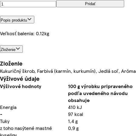
Pridať
Popis produktu
Veľkosť balenia: 0.12kg
Zloženie
Zloženie
Kukuričný škrob, Farbivá (karmín, kurkumín), Jedlá soľ, Aróma
Výživové údaje
Výživové hodnoty
100 g výrobku pripraveného
podľa uvedeného návodu
obsahuje
Energia
410 kJ
-
97 kcal
Tuky
1,4 g
z toho nasýtené mastné
0,9 g
kyseliny