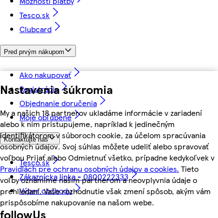
Možnosti platby
Tesco.sk
Clubcard
Pred prvým nákupom
Ako nakupovať
Nastavenia súkromia
Registrácia
Objednanie doručenia
My a našich 18 partnerov ukladáme informácie v zariadení
Moje obľúbené
alebo k nim pristupujeme, napríklad k jedinečným
identifikátorom v súboroch cookie, za účelom spracúvania
Kontaktujte nás
osobných údajov. Svoj súhlas môžete udeliť alebo spravovať
voľbou Prijať alebo Odmietnuť všetko, prípadne kedykoľvek v
Tesco.sk
Pravidlách pre ochranu osobných údajov a cookies.
Tieto
Zákaznícka linka - 0800222333
voľby oznámime našim partnerom a neovplyvnia údaje o
Výber obchodu
prehliadaní. Vaše rozhodnutie však zmení spôsob, akým vám
prispôsobíme nakupovanie na našom webe.
followUs