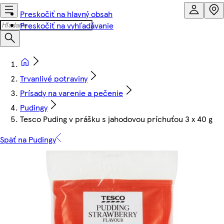
Preskočiť na hlavný obsah
Preskočiť na vyhľadávanie
Trvanlivé potraviny
Prísady na varenie a pečenie
Pudingy
Tesco Puding v prášku s jahodovou príchuťou 3 x 40 g
Späť na Pudingy