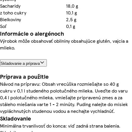
Sacharidy
18,0 g
z toho cukry
10,1 g
Bielkoviny
2,5 g
Soľ
0,1 g
Informácie o alergénoch
Výrobok môže obsahovať obilniny obsahujúce glutén, vajcia a
mlieko.
Skladovanie a príprava
Príprava a použitie
Návod na prípravu: Obsah vrecúška rozmiešajte so 40 g
cukru v 0,1 l studeného polotučného mlieka. Uveďte do varu
0,4 l polotučného mlieka, vmiešajte pripravenú zmes a za
stáleho miešania varte 1 - 2 minúty. Puding nalejte do misiek
vypláchnutých studenou vodou a nechajte vychladnúť.
Skladovanie
Minimálna trvanlivosť do konca: viď zadná strana balenia.