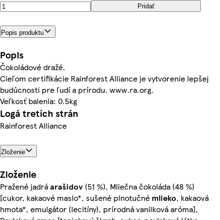
Pridať
Popis produktu
Popis
Čokoládové dražé.
Cieľom certifikácie Rainforest Alliance je vytvorenie lepšej
budúcnosti pre ľudí a prírodu. www.ra.org.
Veľkosť balenia: 0.5kg
Logá tretích strán
Rainforest Alliance
Zloženie
Zloženie
Pražené jadrá
arašidov
(51 %), Mliečna čokoláda (48 %)
[cukor, kakaové maslo*, sušené plnotučné
mlieko
, kakaová
hmota*, emulgátor (lecitíny), prírodná vanilková aróma],