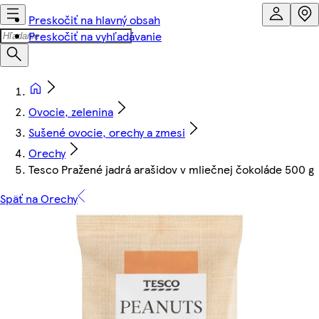
Preskočiť na hlavný obsah
Preskočiť na vyhľadávanie
Ovocie, zelenina
Sušené ovocie, orechy a zmesi
Orechy
Tesco Pražené jadrá arašidov v mliečnej čokoláde 500 g
Späť na Orechy