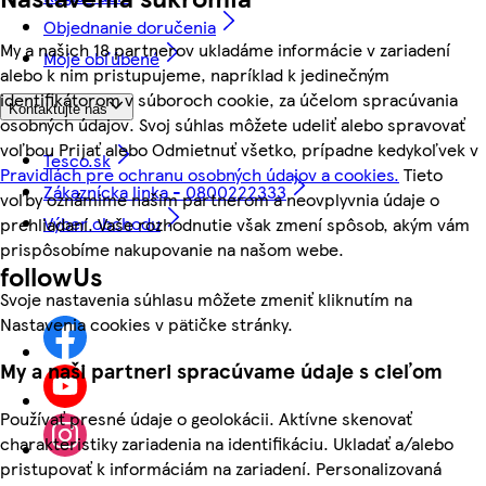
Objednanie doručenia
My a našich 18 partnerov ukladáme informácie v zariadení
Moje obľúbené
alebo k nim pristupujeme, napríklad k jedinečným
identifikátorom v súboroch cookie, za účelom spracúvania
Kontaktujte nás
osobných údajov. Svoj súhlas môžete udeliť alebo spravovať
voľbou Prijať alebo Odmietnuť všetko, prípadne kedykoľvek v
Tesco.sk
Pravidlách pre ochranu osobných údajov a cookies.
Tieto
Zákaznícka linka - 0800222333
voľby oznámime našim partnerom a neovplyvnia údaje o
Výber obchodu
prehliadaní. Vaše rozhodnutie však zmení spôsob, akým vám
prispôsobíme nakupovanie na našom webe.
followUs
Svoje nastavenia súhlasu môžete zmeniť kliknutím na
Nastavenia cookies v pätičke stránky.
My a naši partneri spracúvame údaje s cieľom
Používať presné údaje o geolokácii. Aktívne skenovať
charakteristiky zariadenia na identifikáciu. Ukladať a/alebo
pristupovať k informáciám na zariadení. Personalizovaná