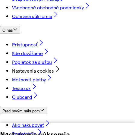
Všeobecné obchodné podmienky
Ochrana súkromia
O nás
Prístupnosť
Kde dovážame
Poplatok za službu
Nastavenia cookies
Možnosti platby
Tesco.sk
Clubcard
Pred prvým nákupom
Ako nakupovať
Nastavenia súkromia
Registrácia