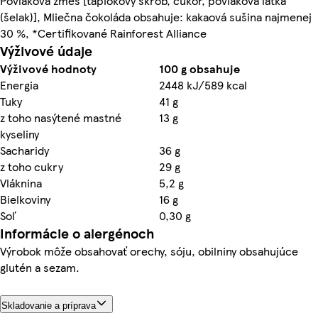
Povlaková zmes [tapiokový škrob, cukor, povlaková látka
(šelak)], Mliečna čokoláda obsahuje: kakaová sušina najmenej
30 %, *Certifikované Rainforest Alliance
Výživové údaje
Výživové hodnoty
100 g obsahuje
Energia
2448 kJ/589 kcal
Tuky
41 g
z toho nasýtené mastné
13 g
kyseliny
Sacharidy
36 g
z toho cukry
29 g
Vláknina
5,2 g
Bielkoviny
16 g
Soľ
0,30 g
Informácie o alergénoch
Výrobok môže obsahovať orechy, sóju, obilniny obsahujúce
glutén a sezam.
Skladovanie a príprava