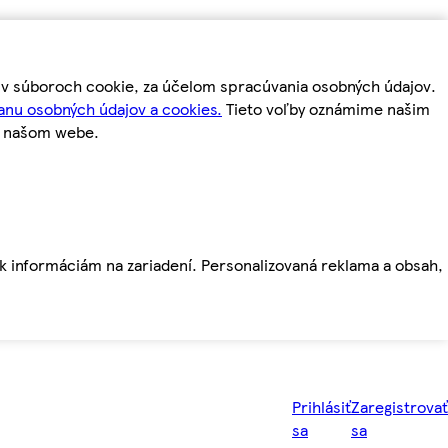
m v súboroch cookie, za účelom spracúvania osobných údajov.
anu osobných údajov a cookies.
Tieto voľby oznámime našim
a našom webe.
ť k informáciám na zariadení. Personalizovaná reklama a obsah,
Prihlásiť
Zaregistrovať
sa
sa