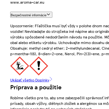
www.aroma-car.eu
Bezpečnostné informácie
Upozornenie: Fľaštička musí byť vždy v polohe dnom na
vozidle! Nevkladajte do strojčeka iné náplne ako origi
výrobku spôsobené nedodržaním návodu na použitie. Môže
obal alebo etiketu výrobku. Uchovávajte mimo dosahu 
Obsahuje: methyl cedryl ether; 2-methylundecanal, Cineol
p-mentha-1(6), 8-dien-2-one, Nerol, Pin-2(3)-ene, p-
Ukázať všetko Doplnky
Príprava a použitie
Robíme všetko pre to, aby sme zabezpečili správnosť inf
prísady, obsah výživy, diétnych zložiek a alergénov sa mô
informácie poskytnuté na webových stránkach.