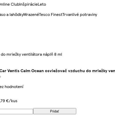
nline Club
Inšpirácie
Leto
so a lahôdky
Mrazené
Tesco Finest
Trvanlivé potraviny
o mriežky ventilátora náplň 8 ml
Car Ventis Calm Ocean osviežovač vzduchu do mriežky vent
bez hodnotení
,79 €/kus
Pridať