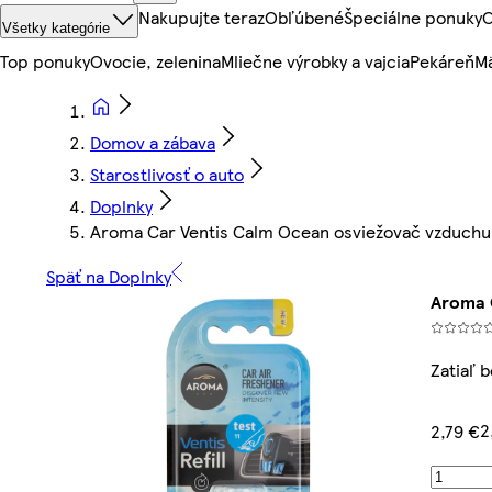
Nakupujte teraz
Obľúbené
Špeciálne ponuky
O
Všetky kategórie
Top ponuky
Ovocie, zelenina
Mliečne výrobky a vajcia
Pekáreň
Mä
Domov a zábava
Starostlivosť o auto
Doplnky
Aroma Car Ventis Calm Ocean osviežovač vzduchu d
Späť na Doplnky
Aroma 
Zatiaľ 
2
2,79 €