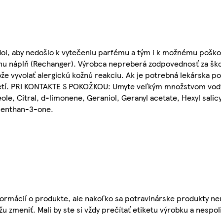
dol, aby nedošlo k vytečeniu parfému a tým i k možnému pošk
nálnu náplň (Rechanger). Výrobca nepreberá zodpovednosť za š
 vyvolať alergickú kožnú reakciu. Ak je potrebná lekárska po
detí. PRI KONTAKTE S POKOŽKOU: Umyte veľkým množstvom vod
e, Citral, d-limonene, Geraniol, Geranyl acetate, Hexyl salicyl
menthan-3-one.
ormácií o produkte, ale nakoľko sa potravinárske produkty ne
žu zmeniť. Mali by ste si vždy prečítať etiketu výrobku a nespol