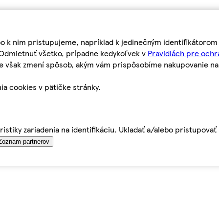
bo k nim pristupujeme, napríklad k jedinečným identifikátoro
o Odmietnuť všetko, prípadne kedykoľvek v
Pravidlách pre ochr
tie však zmení spôsob, akým vám prispôsobíme nakupovanie n
ia cookies v pätičke stránky.
istiky zariadenia na identifikáciu. Ukladať a/alebo pristupova
Zoznam partnerov