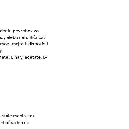
odeniu povrchov vo
kody alebo nefunkčnosť
moc, majte k dispozícii
y.
ate, Linalyl acetate, L-
ustále menia, tak
iehať sa len na