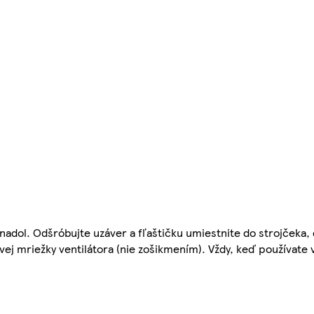
 nadol. Odšróbujte uzáver a fľaštičku umiestnite do strojčeka,
j mriežky ventilátora (nie zošikmením). Vždy, keď používate v