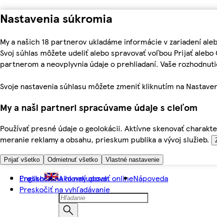
Nastavenia súkromia
My a našich 18 partnerov ukladáme informácie v zariadení ale
Svoj súhlas môžete udeliť alebo spravovať voľbou Prijať aleb
partnerom a neovplyvnia údaje o prehliadaní. Vaše rozhodnu
Svoje nastavenia súhlasu môžete zmeniť kliknutím na Nastaven
My a naši partneri spracúvame údaje s cieľom
Používať presné údaje o geolokácii. Aktívne skenovať charakter
meranie reklamy a obsahu, prieskum publika a vývoj služieb.
Prijať všetko
Odmietnuť všetko
Vlastné nastavenie
Preskočiť na hlavný obsah
English
Ako nakupovať online
Nápoveda
Preskočiť na vyhľadávanie