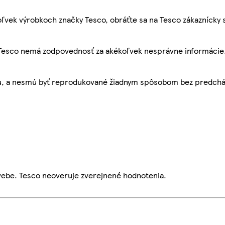
ľvek výrobkoch značky Tesco, obráťte sa na Tesco zákaznícky 
, Tesco nemá zodpovednosť za akékoľvek nesprávne informácie
bu, a nesmú byť reprodukované žiadnym spôsobom bez predch
webe. Tesco neoveruje zverejnené hodnotenia.