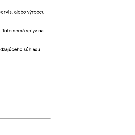
servis, alebo výrobcu
. Toto nemá vplyv na
ádzajúceho súhlasu