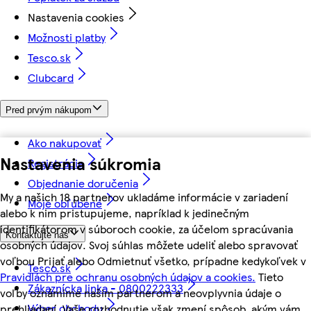
Nastavenia cookies
Možnosti platby
Tesco.sk
Clubcard
Pred prvým nákupom
Ako nakupovať
Nastavenia súkromia
Registrácia
Objednanie doručenia
My a našich 18 partnerov ukladáme informácie v zariadení
Moje obľúbené
alebo k nim pristupujeme, napríklad k jedinečným
identifikátorom v súboroch cookie, za účelom spracúvania
Kontaktujte nás
osobných údajov. Svoj súhlas môžete udeliť alebo spravovať
voľbou Prijať alebo Odmietnuť všetko, prípadne kedykoľvek v
Tesco.sk
Pravidlách pre ochranu osobných údajov a cookies.
Tieto
Zákaznícka linka - 0800222333
voľby oznámime našim partnerom a neovplyvnia údaje o
Výber obchodu
prehliadaní. Vaše rozhodnutie však zmení spôsob, akým vám