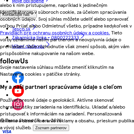
Moje obľúbené
alebo k nim pristupujeme, napríklad k jedinečným
identifikátorom v súboroch cookie, za účelom spracúvania
Kontaktujte nás
osobných údajov. Svoj súhlas môžete udeliť alebo spravovať
voľbou Prijať alebo Odmietnuť všetko, prípadne kedykoľvek v
Tesco.sk
Pravidlách pre ochranu osobných údajov a cookies.
Tieto
Zákaznícka linka - 0800222333
voľby oznámime našim partnerom a neovplyvnia údaje o
Výber obchodu
prehliadaní. Vaše rozhodnutie však zmení spôsob, akým vám
prispôsobíme nakupovanie na našom webe.
followUs
Svoje nastavenia súhlasu môžete zmeniť kliknutím na
Nastavenia cookies v pätičke stránky.
My a naši partneri spracúvame údaje s cieľom
Používať presné údaje o geolokácii. Aktívne skenovať
charakteristiky zariadenia na identifikáciu. Ukladať a/alebo
pristupovať k informáciám na zariadení. Personalizovaná
©
Tesco Stores SR, a.s. 2026
reklama a obsah, meranie reklamy a obsahu, prieskum publika
a vývoj služieb.
Zoznam partnerov