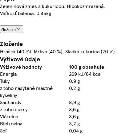
Zeleninová zmes s kukuricou. Hlbokozmrazená.
Veľkosť balenia: 0.45kg
Zloženie
Zloženie
Hrášok (40 %), Mrkva (40 %), Sladká kukurica (20 %)
Výživové údaje
Výživové hodnoty
100 g obsahuje
Energia
269 kJ/64 kcal
Tuky
0,9 g
z toho nasýtené mastné
0,2 g
kyseliny
Sacharidy
8,9 g
z toho cukry
3,6 g
Vláknina
3,6 g
Bielkoviny
3,2 g
Soľ
0,04 g