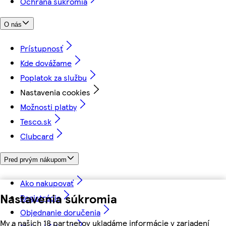
Ochrana súkromia
O nás
Prístupnosť
Kde dovážame
Poplatok za službu
Nastavenia cookies
Možnosti platby
Tesco.sk
Clubcard
Pred prvým nákupom
Ako nakupovať
Nastavenia súkromia
Registrácia
Objednanie doručenia
My a našich 18 partnerov ukladáme informácie v zariadení