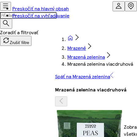
Preskočiť na hlavný obsah
Preskočiť na vyhľadávanie
Zrušiť filtre
Mrazené
Mrazená zelenina
Mrazená zelenina viacdruhová
Späť na Mrazená zelenina
Mrazená zelenina viacdruhová
Zobra
všetk