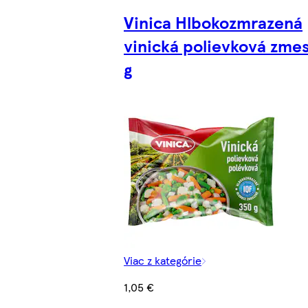
Vinica Hlbokozmrazená
vinická polievková zme
g
Viac z kategórie
1,05 €