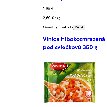
1,95 €
2,60 €/kg
Quantity controls
Pridať
Vinica Hlbokozmrazená
pod sviečkovú 350 g