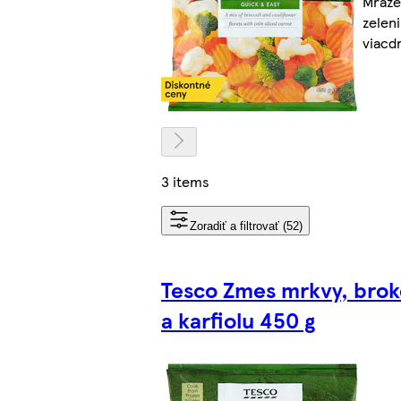
Mraze
zelen
viacd
3 items
Zoradiť a filtrovať (52)
Tesco Zmes mrkvy, brok
a karfiolu 450 g