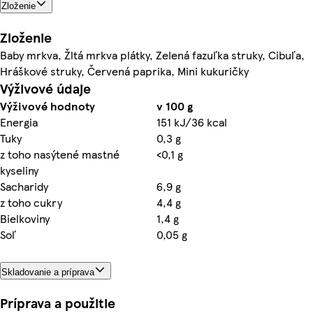
Zloženie
Zloženie
Baby mrkva, Žltá mrkva plátky, Zelená fazuľka struky, Cibuľa,
Hráškové struky, Červená paprika, Mini kukuričky
Výživové údaje
Výživové hodnoty
v 100 g
Energia
151 kJ/36 kcal
Tuky
0,3 g
z toho nasýtené mastné
<0,1 g
kyseliny
Sacharidy
6,9 g
z toho cukry
4,4 g
Bielkoviny
1,4 g
Soľ
0,05 g
Skladovanie a príprava
Príprava a použitie