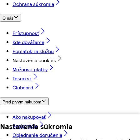
Ochrana súkromia
O nás
Prístupnosť
Kde dovážame
Poplatok za službu
Nastavenia cookies
Možnosti platby
Tesco.sk
Clubcard
Pred prvým nákupom
Ako nakupovať
Nastavenia súkromia
Registrácia
Objednanie doručenia