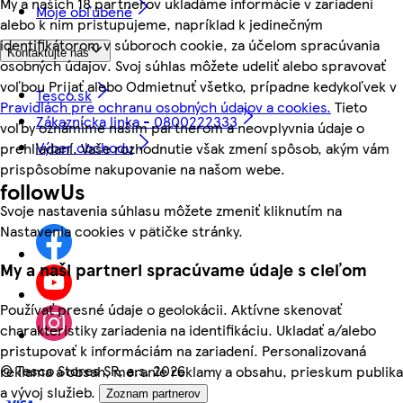
My a našich 18 partnerov ukladáme informácie v zariadení
Moje obľúbené
alebo k nim pristupujeme, napríklad k jedinečným
identifikátorom v súboroch cookie, za účelom spracúvania
Kontaktujte nás
osobných údajov. Svoj súhlas môžete udeliť alebo spravovať
voľbou Prijať alebo Odmietnuť všetko, prípadne kedykoľvek v
Tesco.sk
Pravidlách pre ochranu osobných údajov a cookies.
Tieto
Zákaznícka linka - 0800222333
voľby oznámime našim partnerom a neovplyvnia údaje o
Výber obchodu
prehliadaní. Vaše rozhodnutie však zmení spôsob, akým vám
prispôsobíme nakupovanie na našom webe.
followUs
Svoje nastavenia súhlasu môžete zmeniť kliknutím na
Nastavenia cookies v pätičke stránky.
My a naši partneri spracúvame údaje s cieľom
Používať presné údaje o geolokácii. Aktívne skenovať
charakteristiky zariadenia na identifikáciu. Ukladať a/alebo
pristupovať k informáciám na zariadení. Personalizovaná
©
Tesco Stores SR, a.s. 2026
reklama a obsah, meranie reklamy a obsahu, prieskum publika
a vývoj služieb.
Zoznam partnerov