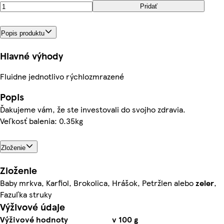
Pridať
Popis produktu
Hlavné výhody
Fluidne jednotlivo rýchlozmrazené
Popis
Ďakujeme vám, že ste investovali do svojho zdravia.
Veľkosť balenia: 0.35kg
Zloženie
Zloženie
Baby mrkva, Karfiol, Brokolica, Hrášok, Petržlen alebo
zeler
,
Fazuľka struky
Výživové údaje
Výživové hodnoty
v 100 g