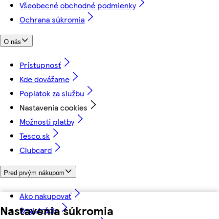
Všeobecné obchodné podmienky
Ochrana súkromia
O nás
Prístupnosť
Kde dovážame
Poplatok za službu
Nastavenia cookies
Možnosti platby
Tesco.sk
Clubcard
Pred prvým nákupom
Ako nakupovať
Nastavenia súkromia
Registrácia