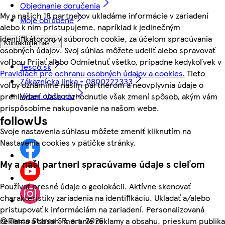
Objednanie doručenia
My a našich 18 partnerov ukladáme informácie v zariadení
Moje obľúbené
alebo k nim pristupujeme, napríklad k jedinečným
identifikátorom v súboroch cookie, za účelom spracúvania
Kontaktujte nás
osobných údajov. Svoj súhlas môžete udeliť alebo spravovať
voľbou Prijať alebo Odmietnuť všetko, prípadne kedykoľvek v
Tesco.sk
Pravidlách pre ochranu osobných údajov a cookies.
Tieto
Zákaznícka linka - 0800222333
voľby oznámime našim partnerom a neovplyvnia údaje o
Výber obchodu
prehliadaní. Vaše rozhodnutie však zmení spôsob, akým vám
prispôsobíme nakupovanie na našom webe.
followUs
Svoje nastavenia súhlasu môžete zmeniť kliknutím na
Nastavenia cookies v pätičke stránky.
My a naši partneri spracúvame údaje s cieľom
Používať presné údaje o geolokácii. Aktívne skenovať
charakteristiky zariadenia na identifikáciu. Ukladať a/alebo
pristupovať k informáciám na zariadení. Personalizovaná
©
Tesco Stores SR, a.s. 2026
reklama a obsah, meranie reklamy a obsahu, prieskum publika