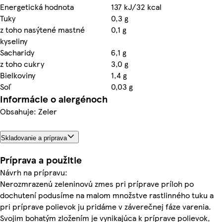
Energetická hodnota
137 kJ/32 kcal
Tuky
0,3 g
z toho nasýtené mastné
0,1 g
kyseliny
Sacharidy
6,1 g
z toho cukry
3,0 g
Bielkoviny
1,4 g
Soľ
0,03 g
Informácie o alergénoch
Obsahuje: Zeler
Skladovanie a príprava
Príprava a použitie
Návrh na prípravu:
Nerozmrazenú zeleninovú zmes pri príprave príloh po
dochutení podusíme na malom množstve rastlinného tuku a
pri príprave polievok ju pridáme v záverečnej fáze varenia.
Svojim bohatým zložením je vynikajúca k príprave polievok,