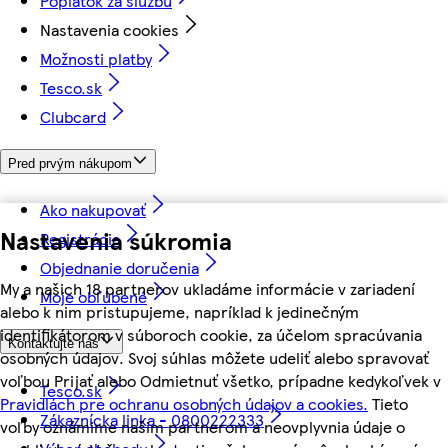
Poplatok za službu
Nastavenia cookies
Možnosti platby
Tesco.sk
Clubcard
Pred prvým nákupom
Ako nakupovať
Nastavenia súkromia
Registrácia
Objednanie doručenia
My a našich 18 partnerov ukladáme informácie v zariadení
Moje obľúbené
alebo k nim pristupujeme, napríklad k jedinečným
identifikátorom v súboroch cookie, za účelom spracúvania
Kontaktujte nás
osobných údajov. Svoj súhlas môžete udeliť alebo spravovať
voľbou Prijať alebo Odmietnuť všetko, prípadne kedykoľvek v
Tesco.sk
Pravidlách pre ochranu osobných údajov a cookies.
Tieto
Zákaznícka linka - 0800222333
voľby oznámime našim partnerom a neovplyvnia údaje o