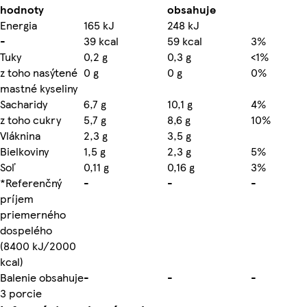
hodnoty
obsahuje
Energia
165 kJ
248 kJ
-
39 kcal
59 kcal
3%
Tuky
0,2 g
0,3 g
<1%
z toho nasýtené
0 g
0 g
0%
mastné kyseliny
Sacharidy
6,7 g
10,1 g
4%
z toho cukry
5,7 g
8,6 g
10%
Vláknina
2,3 g
3,5 g
Bielkoviny
1,5 g
2,3 g
5%
Soľ
0,11 g
0,16 g
3%
*Referenčný
-
-
-
príjem
priemerného
dospelého
(8400 kJ/2000
kcal)
Balenie obsahuje
-
-
-
3 porcie