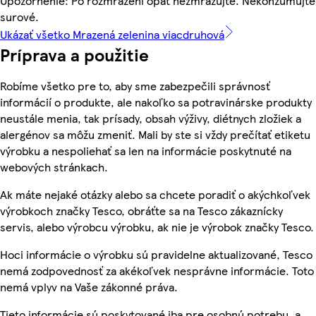
Upozornenie: Po rozmrazení opäť nezmrazujte. Nekonzumujte
surové.
Ukázať všetko Mrazená zelenina viacdruhová
Príprava a použitie
Robíme všetko pre to, aby sme zabezpečili správnosť
informácií o produkte, ale nakoľko sa potravinárske produkty
neustále menia, tak prísady, obsah výživy, diétnych zložiek a
alergénov sa môžu zmeniť. Mali by ste si vždy prečítať etiketu
výrobku a nespoliehať sa len na informácie poskytnuté na
webových stránkach.
Ak máte nejaké otázky alebo sa chcete poradiť o akýchkoľvek
výrobkoch značky Tesco, obráťte sa na Tesco zákaznícky
servis, alebo výrobcu výrobku, ak nie je výrobok značky Tesco.
Hoci informácie o výrobku sú pravidelne aktualizované, Tesco
nemá zodpovednosť za akékoľvek nesprávne informácie. Toto
nemá vplyv na Vaše zákonné práva.
Tieto informácie sú poskytované iba pre osobnú potrebu, a