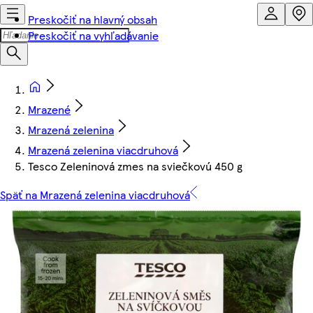
Preskočiť na hlavný obsah
Preskočiť na vyhľadávanie
Mrazené
Mrazená zelenina
Mrazená zelenina viacdruhová
Tesco Zeleninová zmes na sviečkovú 450 g
Späť na Mrazená zelenina viacdruhová