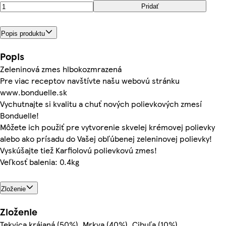
Pridať
Popis produktu
Popis
Zeleninová zmes hlbokozmrazená
Pre viac receptov navštívte našu webovú stránku
www.bonduelle.sk
Vychutnajte si kvalitu a chuť nových polievkových zmesí
Bonduelle!
Môžete ich použiť pre vytvorenie skvelej krémovej polievky
alebo ako prísadu do Vašej obľúbenej zeleninovej polievky!
Vyskúšajte tiež Karfiolovú polievkovú zmes!
Veľkosť balenia: 0.4kg
Zloženie
Zloženie
Tekvica krájaná (50%), Mrkva (40%), Cibuľa (10%)