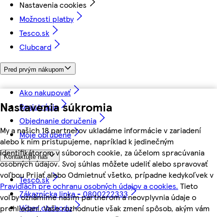
Nastavenia cookies
Možnosti platby
Tesco.sk
Clubcard
Pred prvým nákupom
Ako nakupovať
Nastavenia súkromia
Registrácia
Objednanie doručenia
My a našich 18 partnerov ukladáme informácie v zariadení
Moje obľúbené
alebo k nim pristupujeme, napríklad k jedinečným
identifikátorom v súboroch cookie, za účelom spracúvania
Kontaktujte nás
osobných údajov. Svoj súhlas môžete udeliť alebo spravovať
voľbou Prijať alebo Odmietnuť všetko, prípadne kedykoľvek v
Tesco.sk
Pravidlách pre ochranu osobných údajov a cookies.
Tieto
Zákaznícka linka - 0800222333
voľby oznámime našim partnerom a neovplyvnia údaje o
Výber obchodu
prehliadaní. Vaše rozhodnutie však zmení spôsob, akým vám