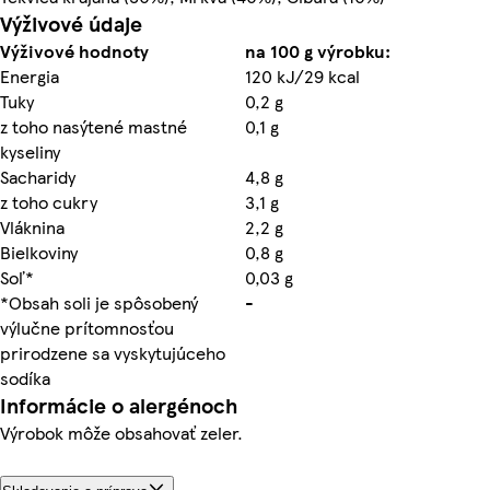
Výživové údaje
Výživové hodnoty
na 100 g výrobku:
Energia
120 kJ/29 kcal
Tuky
0,2 g
z toho nasýtené mastné
0,1 g
kyseliny
Sacharidy
4,8 g
z toho cukry
3,1 g
Vláknina
2,2 g
Bielkoviny
0,8 g
Soľ*
0,03 g
*Obsah soli je spôsobený
-
výlučne prítomnosťou
prirodzene sa vyskytujúceho
sodíka
Informácie o alergénoch
Výrobok môže obsahovať zeler.