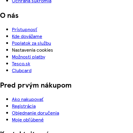
Ochrana súkromia
O nás
Prístupnosť
Kde dovážame
Poplatok za službu
Nastavenia cookies
Možnosti platby
Tesco.sk
Clubcard
Pred prvým nákupom
Ako nakupovať
Registrácia
Objednanie doručenia
Moje obľúbené