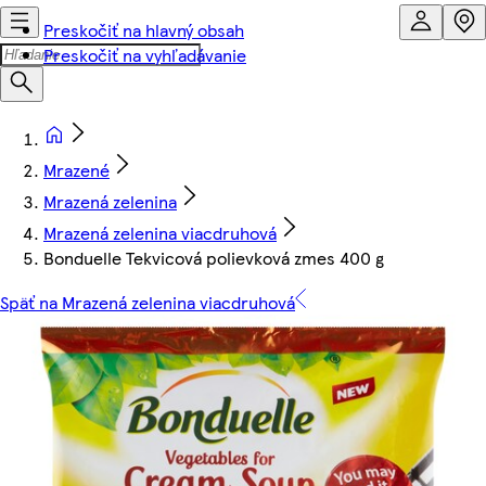
Preskočiť na hlavný obsah
Preskočiť na vyhľadávanie
Mrazené
Mrazená zelenina
Mrazená zelenina viacdruhová
Bonduelle Tekvicová polievková zmes 400 g
Späť na Mrazená zelenina viacdruhová