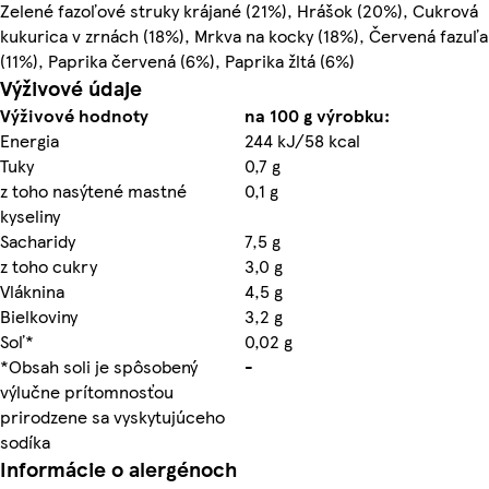
Zelené fazoľové struky krájané (21%), Hrášok (20%), Cukrová
kukurica v zrnách (18%), Mrkva na kocky (18%), Červená fazuľa
(11%), Paprika červená (6%), Paprika žltá (6%)
Výživové údaje
Výživové hodnoty
na 100 g výrobku:
Energia
244 kJ/58 kcal
Tuky
0,7 g
z toho nasýtené mastné
0,1 g
kyseliny
Sacharidy
7,5 g
z toho cukry
3,0 g
Vláknina
4,5 g
Bielkoviny
3,2 g
Soľ*
0,02 g
*Obsah soli je spôsobený
-
výlučne prítomnosťou
prirodzene sa vyskytujúceho
sodíka
Informácie o alergénoch