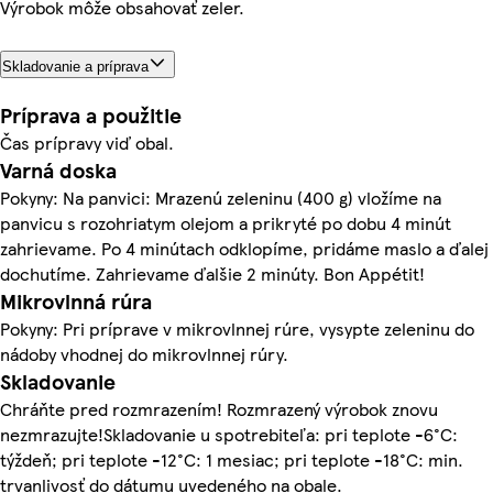
Výrobok môže obsahovať zeler.
Skladovanie a príprava
Príprava a použitie
Čas prípravy viď obal.
Varná doska
Pokyny: Na panvici: Mrazenú zeleninu (400 g) vložíme na
panvicu s rozohriatym olejom a prikryté po dobu 4 minút
zahrievame. Po 4 minútach odklopíme, pridáme maslo a ďalej
dochutíme. Zahrievame ďalšie 2 minúty. Bon Appétit!
Mikrovlnná rúra
Pokyny: Pri príprave v mikrovlnnej rúre, vysypte zeleninu do
nádoby vhodnej do mikrovlnnej rúry.
Skladovanie
Chráňte pred rozmrazením! Rozmrazený výrobok znovu
nezmrazujte!Skladovanie u spotrebiteľa: pri teplote -6°C:
týždeň; pri teplote -12°C: 1 mesiac; pri teplote -18°C: min.
trvanlivosť do dátumu uvedeného na obale.