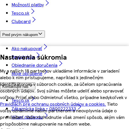
Možnosti platby
Tesco.sk
Clubcard
Pred prvým nákupom
Ako nakupovať
Nastavenia súkromia
Registrácia
Objednanie doručenia
My a našich 18 partnerov ukladáme informácie v zariadení
Moje obľúbené
alebo k nim pristupujeme, napríklad k jedinečným
identifikátorom v súboroch cookie, za účelom spracúvania
Kontaktujte nás
osobných údajov. Svoj súhlas môžete udeliť alebo spravovať
voľbou Prijať alebo Odmietnuť všetko, prípadne kedykoľvek v
Tesco.sk
Pravidlách pre ochranu osobných údajov a cookies.
Tieto
Zákaznícka linka - 0800222333
voľby oznámime našim partnerom a neovplyvnia údaje o
Výber obchodu
prehliadaní. Vaše rozhodnutie však zmení spôsob, akým vám
prispôsobíme nakupovanie na našom webe.