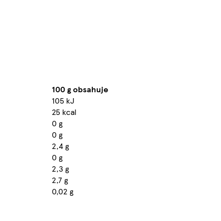
100 g obsahuje
105 kJ
25 kcal
0 g
0 g
2,4 g
0 g
2,3 g
2,7 g
0,02 g