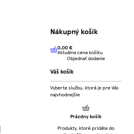
Nákupný košík
0,00 €
Aktuálna cena košíku
0,00 €
Aktuálna cena košíku
Objednať dodanie
Váš košík
Vyberte službu, ktorá je pre Vás
najvhodnejšie
Prázdny košík
Produkty, ktoré pridáte do