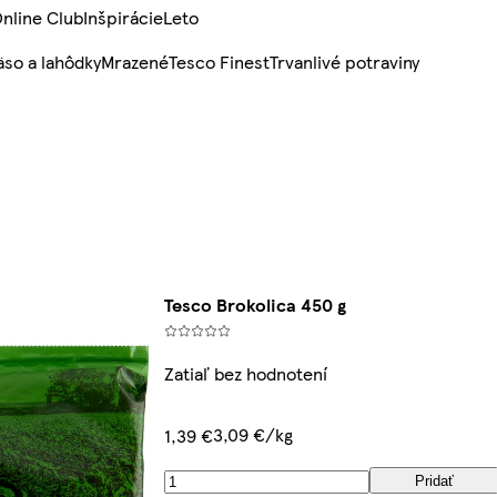
nline Club
Inšpirácie
Leto
so a lahôdky
Mrazené
Tesco Finest
Trvanlivé potraviny
Tesco Brokolica 450 g
Zatiaľ bez hodnotení
3,09 €/kg
1,39 €
Pridať