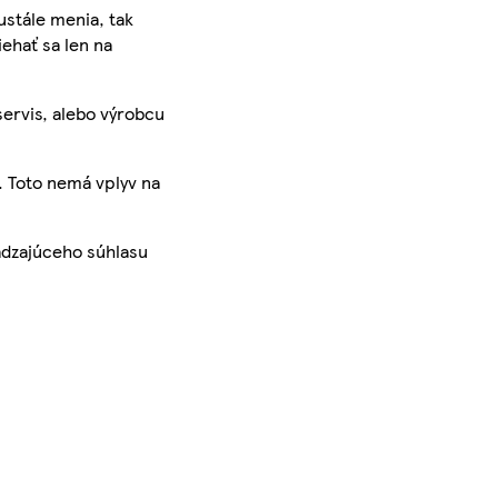
ustále menia, tak
iehať sa len na
servis, alebo výrobcu
. Toto nemá vplyv na
ádzajúceho súhlasu