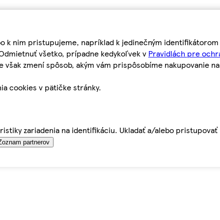
bo k nim pristupujeme, napríklad k jedinečným identifikátoro
o Odmietnuť všetko, prípadne kedykoľvek v
Pravidlách pre ochr
tie však zmení spôsob, akým vám prispôsobíme nakupovanie n
ia cookies v pätičke stránky.
istiky zariadenia na identifikáciu. Ukladať a/alebo pristupova
Zoznam partnerov