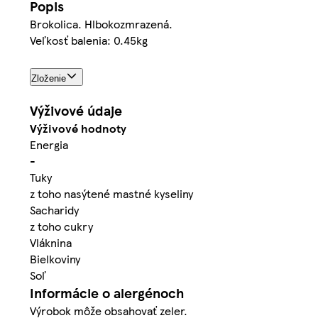
Popis
Brokolica. Hlbokozmrazená.
Veľkosť balenia: 0.45kg
Zloženie
Výživové údaje
Výživové hodnoty
Energia
-
Tuky
z toho nasýtené mastné kyseliny
Sacharidy
z toho cukry
Vláknina
Bielkoviny
Soľ
Informácie o alergénoch
Výrobok môže obsahovať zeler.