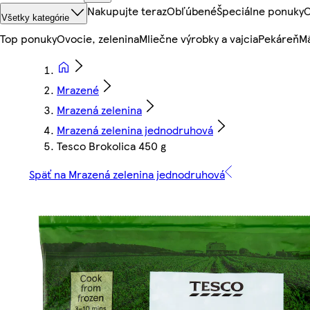
Nakupujte teraz
Obľúbené
Špeciálne ponuky
O
Všetky kategórie
Top ponuky
Ovocie, zelenina
Mliečne výrobky a vajcia
Pekáreň
Mä
Mrazené
Mrazená zelenina
Mrazená zelenina jednodruhová
Tesco Brokolica 450 g
Späť na Mrazená zelenina jednodruhová