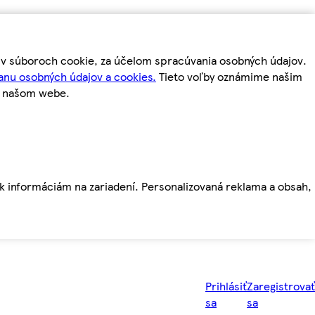
m v súboroch cookie, za účelom spracúvania osobných údajov.
anu osobných údajov a cookies.
Tieto voľby oznámime našim
a našom webe.
ť k informáciám na zariadení. Personalizovaná reklama a obsah,
Prihlásiť
Zaregistrovať
sa
sa