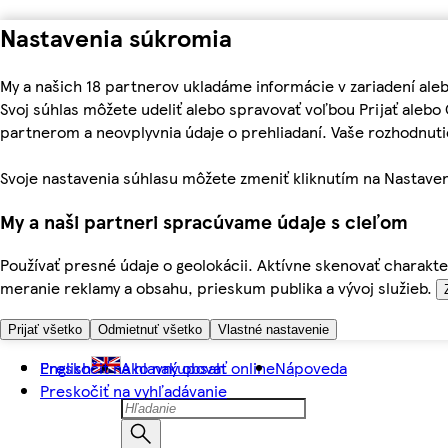
Nastavenia súkromia
My a našich 18 partnerov ukladáme informácie v zariadení ale
Svoj súhlas môžete udeliť alebo spravovať voľbou Prijať aleb
partnerom a neovplyvnia údaje o prehliadaní. Vaše rozhodnu
Svoje nastavenia súhlasu môžete zmeniť kliknutím na Nastaven
My a naši partneri spracúvame údaje s cieľom
Používať presné údaje o geolokácii. Aktívne skenovať charakter
meranie reklamy a obsahu, prieskum publika a vývoj služieb.
Prijať všetko
Odmietnuť všetko
Vlastné nastavenie
Preskočiť na hlavný obsah
English
Ako nakupovať online
Nápoveda
Preskočiť na vyhľadávanie