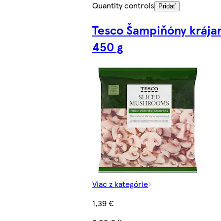
Quantity controls
Pridať
Tesco Šampiňóny krája
450 g
Viac z kategórie
1,39 €