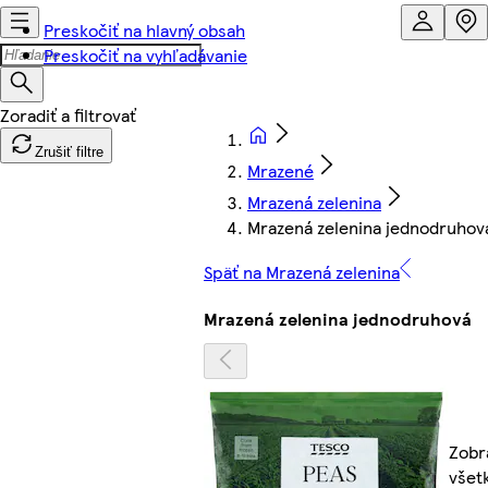
Preskočiť na hlavný obsah
Preskočiť na vyhľadávanie
Zrušiť filtre
Mrazené
Mrazená zelenina
Mrazená zelenina jednodruhov
Späť na Mrazená zelenina
Mrazená zelenina jednodruhová
Zobr
všet