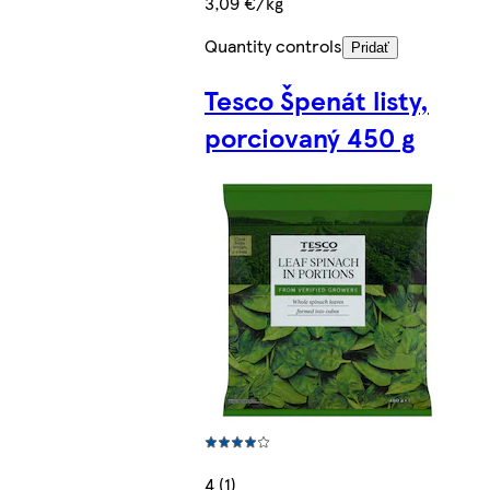
3,09 €/kg
Quantity controls
Pridať
Tesco Špenát listy,
porciovaný 450 g
4 (1)