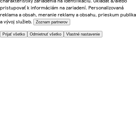
charakteristiky zariadenia na identifikáciu. Ukladať a/alebo
pristupovať k informáciám na zariadení. Personalizovaná
reklama a obsah, meranie reklamy a obsahu, prieskum publika
a vývoj služieb.
Zoznam partnerov
Prijať všetko
Odmietnuť všetko
Vlastné nastavenie
Potrebujete pomoc?
Cena doručenia
Bezpečnosť pri nákupe
Všeobecné obchodné podmienky
Ochrana súkromia
O nás