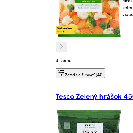
Mraz
zele
viac
3 items
Zoradiť a filtrovať (44)
Tesco Zelený hrášok 45